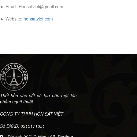
► Email: Honsatviet@gmail.com
► Website:
honsatviet.com
Thổi hồn vào sắt và tạo nên một tác
phẩm nghệ thuật
CÔNG TY THHH HỒN SẮT VIỆT
Số ĐKKD: 0315171351
Địa chỉ: 26/6 Đường 18B, Phường