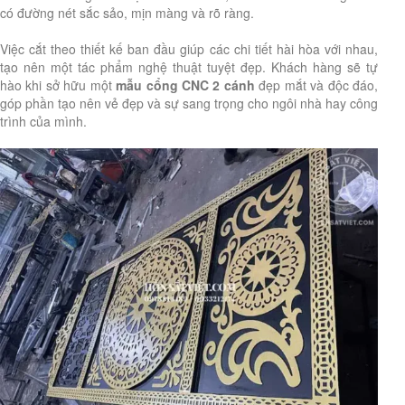
có đường nét sắc sảo, mịn màng và rõ ràng.
Việc cắt theo thiết kế ban đầu giúp các chi tiết hài hòa với nhau,
tạo nên một tác phẩm nghệ thuật tuyệt đẹp. Khách hàng sẽ tự
hào khi sở hữu một
mẫu cổng CNC 2 cánh
đẹp mắt và độc đáo,
góp phần tạo nên vẻ đẹp và sự sang trọng cho ngôi nhà hay công
trình của mình.