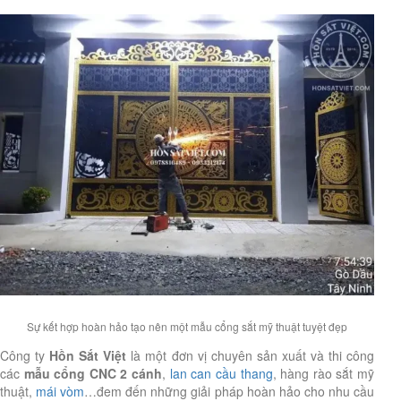
Sự kết hợp hoàn hảo tạo nên một mẫu cổng sắt mỹ thuật tuyệt đẹp
Công ty
Hồn Sắt Việt
là một đơn vị chuyên sản xuất và thi công
các
mẫu cổng CNC 2 cánh
,
lan can cầu thang
, hàng rào sắt mỹ
thuật,
mái vòm
…đem đến những giải pháp hoàn hảo cho nhu cầu