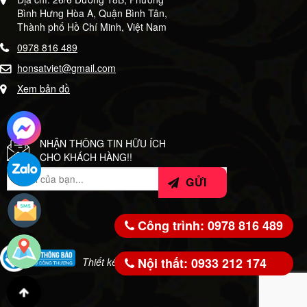
Bình Hưng Hòa A, Quận Bình Tân,
Thành phố Hồ Chí Minh, Việt Nam
0978 816 489
honsatviet@gmail.com
Xem bản đồ
NHẬN THÔNG TIN HỮU ÍCH
CHO KHÁCH HÀNG!!
Công trình: 0978 816 489
Nội thất: 0933 212 174
Thiết kế bởi:
WeSoft.VN