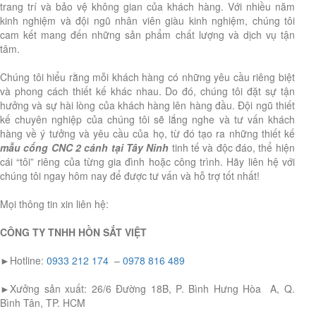
trang trí và bảo vệ không gian của khách hàng. Với nhiều năm
kinh nghiệm và đội ngũ nhân viên giàu kinh nghiệm, chúng tôi
cam kết mang đến những sản phẩm chất lượng và dịch vụ tận
tâm.
Chúng tôi hiểu rằng mỗi khách hàng có những yêu cầu riêng biệt
và phong cách thiết kế khác nhau. Do đó, chúng tôi đặt sự tận
hưởng và sự hài lòng của khách hàng lên hàng đầu. Đội ngũ thiết
kế chuyên nghiệp của chúng tôi sẽ lắng nghe và tư vấn khách
hàng về ý tưởng và yêu cầu của họ, từ đó tạo ra những thiết kế
mẫu cổng CNC 2 cánh tại Tây Ninh
tinh tế và độc đáo, thể hiện
cái “tôi” riêng của từng gia đình hoặc công trình. Hãy liên hệ với
chúng tôi ngay hôm nay để được tư vấn và hỗ trợ tốt nhất!
Mọi thông tin xin liên hệ:
CÔNG TY TNHH HỒN SẮT VIỆT
►Hotline:
0933 212 174
–
0978 816 489
►Xưởng sản xuất: 26/6 Đường 18B, P. Bình Hưng Hòa A, Q.
Bình Tân, TP. HCM