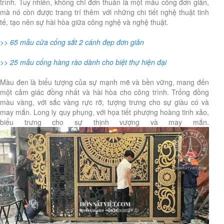
trình. Tuy nhiên, không chỉ đơn thuần là một mẫu cổng đơn giản,
mà nó còn được trang trí thêm với những chi tiết nghệ thuật tinh
tế, tạo nên sự hài hòa giữa công nghệ và nghệ thuật.
>>
65 mẫu cửa cổng sắt 2 cánh đẹp đơn giản
>>
25 mẫu cổng hàng rào dành cho biệt thự hiện đại
Màu đen là biểu tượng của sự mạnh mẽ và bền vững, mang đến
một cảm giác đồng nhất và hài hòa cho công trình. Trống đồng
màu vàng, với sắc vàng rực rỡ, tượng trưng cho sự giàu có và
may mắn. Long ly quy phụng, với họa tiết phượng hoàng tinh xảo,
biểu trưng cho sự thịnh vượng và may mắn.