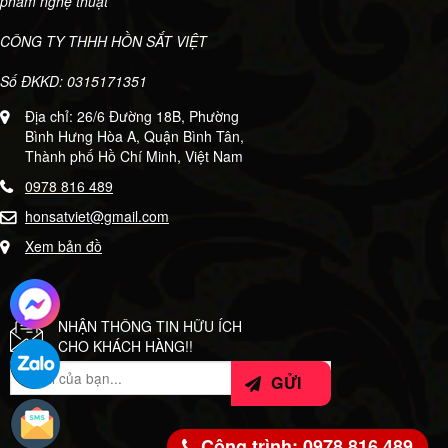
phẩm nghệ thuật
CÔNG TY THHH HỒN SẮT VIỆT
Số ĐKKD: 0315171351
Địa chỉ: 26/6 Đường 18B, Phường
Bình Hưng Hòa A, Quận Bình Tân,
Thành phố Hồ Chí Minh, Việt Nam
0978 816 489
honsatviet@gmail.com
Xem bản đồ
NHẬN THÔNG TIN HỮU ÍCH
CHO KHÁCH HÀNG!!
Công trình: 0978 816 489