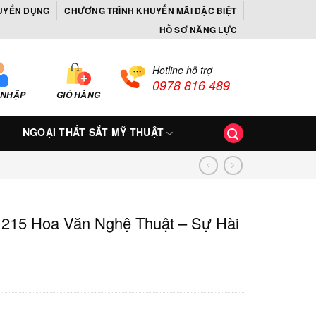
UYỂN DỤNG
CHƯƠNG TRÌNH KHUYẾN MÃI ĐẶC BIỆT
HỒ SƠ NĂNG LỰC
Hotline hỗ trợ
0978 816 489
 NHẬP
GIỎ HÀNG
NGOẠI THẤT SẮT MỸ THUẬT
215 Hoa Văn Nghệ Thuật – Sự Hài