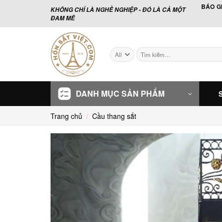
Skip
BÁO G
KHÔNG CHỈ LÀ NGHỀ NGHIỆP - ĐÓ LÀ CẢ MỘT
to
ĐAM MÊ
content
Tìm
kiếm:
DANH MỤC SẢN PHẨM
Trang chủ
/
Cầu thang sắt