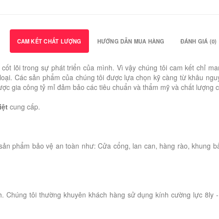
CAM KẾT CHẤT LƯỢNG
HƯỚNG DẪN MUA HÀNG
ĐÁNH GIÁ (0)
rị cốt lõi trong sự phát triển của mình. Vì vậy chúng tôi cam kết c
oại. Các sản phẩm của chúng tôi được lựa chọn kỹ càng từ khâu nguyên
u được gia công tỷ mỉ đảm bảo các tiêu chuẩn và thẩm mỹ và chất lượng 
iệt
cung cấp.
sản phẩm bảo vệ an toàn như: Cửa cổng, lan can, hàng rào, khung b
h. Chúng tôi thường khuyên khách hàng sử dụng kính cường lực 8ly - 1