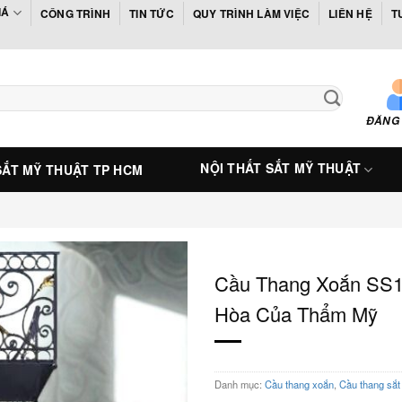
IÁ
CÔNG TRÌNH
TIN TỨC
QUY TRÌNH LÀM VIỆC
LIÊN HỆ
T
ĐĂNG
NỘI THẤT SẮT MỸ THUẬT
SẮT MỸ THUẬT TP HCM
Cầu Thang Xoắn SS1
Hòa Của Thẩm Mỹ
Danh mục:
Cầu thang xoắn
,
Cầu thang sắt