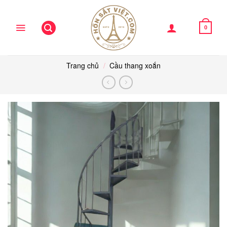
Skip
to
content
0
Trang chủ
/
Cầu thang xoắn