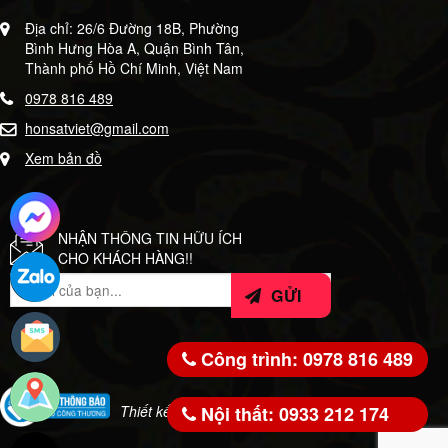
Địa chỉ: 26/6 Đường 18B, Phường
Bình Hưng Hòa A, Quận Bình Tân,
Thành phố Hồ Chí Minh, Việt Nam
0978 816 489
honsatviet@gmail.com
Xem bản đồ
NHẬN THÔNG TIN HỮU ÍCH
CHO KHÁCH HÀNG!!
Công trình: 0978 816 489
Nội thất: 0933 212 174
Thiết kế bởi:
WeSoft.VN