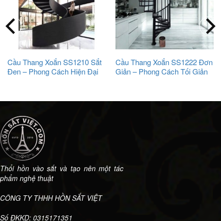
Cầu Thang Xoắn SS1210 Sắt
Cầu Thang Xoắn SS1222 Đơn
Đen – Phong Cách Hiện Đại
Giản – Phong Cách Tối Giản
Mạnh Mẽ
Hiện Đại
Thổi hồn vào sắt và tạo nên một tác
phẩm nghệ thuật
CÔNG TY THHH HỒN SẮT VIỆT
Số ĐKKD: 0315171351