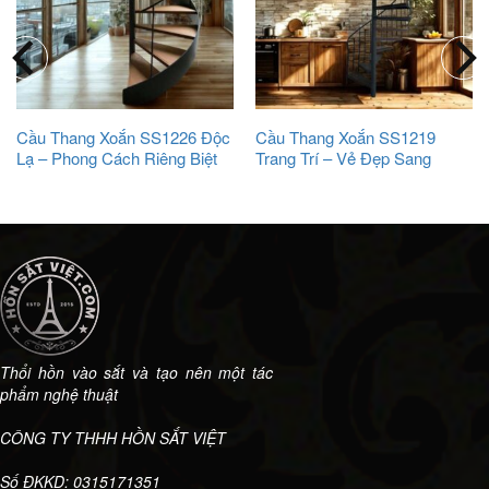
Cầu Thang Xoắn SS1226 Độc
Cầu Thang Xoắn SS1219
Lạ – Phong Cách Riêng Biệt
Trang Trí – Vẻ Đẹp Sang
Trọng Và Tinh Tế
Thổi hồn vào sắt và tạo nên một tác
phẩm nghệ thuật
CÔNG TY THHH HỒN SẮT VIỆT
Số ĐKKD: 0315171351