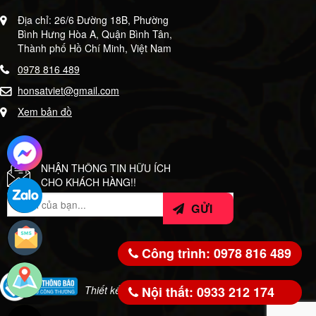
Địa chỉ: 26/6 Đường 18B, Phường
Bình Hưng Hòa A, Quận Bình Tân,
Thành phố Hồ Chí Minh, Việt Nam
0978 816 489
honsatviet@gmail.com
Xem bản đồ
NHẬN THÔNG TIN HỮU ÍCH
CHO KHÁCH HÀNG!!
Công trình: 0978 816 489
Nội thất: 0933 212 174
Thiết kế bởi:
WeSoft.VN