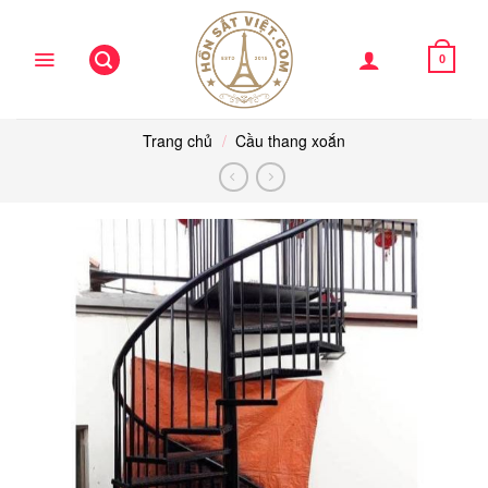
Skip
to
content
0
Trang chủ
/
Cầu thang xoắn