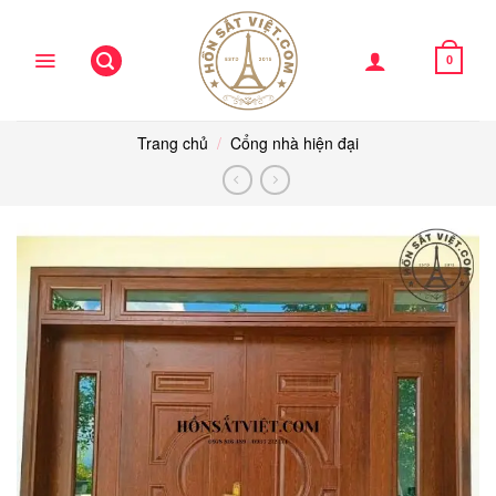
Skip
to
content
0
Trang chủ
/
Cổng nhà hiện đại