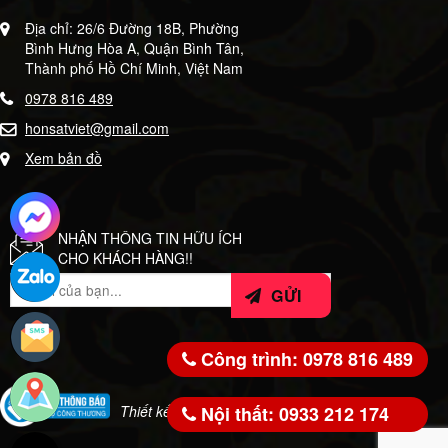
Địa chỉ: 26/6 Đường 18B, Phường
Bình Hưng Hòa A, Quận Bình Tân,
Thành phố Hồ Chí Minh, Việt Nam
0978 816 489
honsatviet@gmail.com
Xem bản đồ
NHẬN THÔNG TIN HỮU ÍCH
CHO KHÁCH HÀNG!!
Công trình: 0978 816 489
Nội thất: 0933 212 174
Thiết kế bởi:
WeSoft.VN