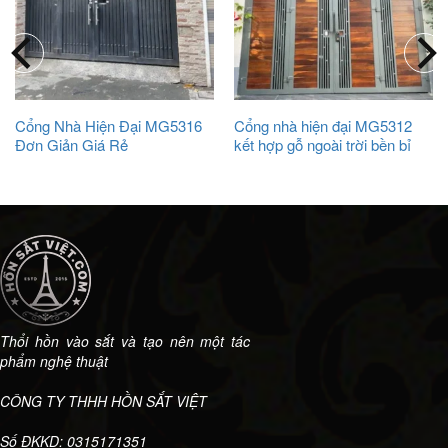
Cổng Nhà Hiện Đại MG5316
Cổng nhà hiện đại MG5312
Đơn Giản Giá Rẻ
kết hợp gỗ ngoài trời bền bỉ
Thổi hồn vào sắt và tạo nên một tác
phẩm nghệ thuật
CÔNG TY THHH HỒN SẮT VIỆT
Số ĐKKD: 0315171351