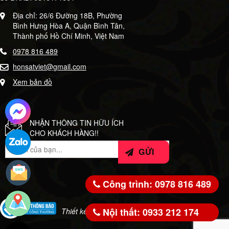
Địa chỉ: 26/6 Đường 18B, Phường
Bình Hưng Hòa A, Quận Bình Tân,
Thành phố Hồ Chí Minh, Việt Nam
0978 816 489
honsatviet@gmail.com
Xem bản đồ
NHẬN THÔNG TIN HỮU ÍCH
CHO KHÁCH HÀNG!!
Công trình: 0978 816 489
Nội thất: 0933 212 174
Thiết kế bởi:
WeSoft.VN