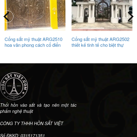
Cổng sắt mỹ thuật ARG2510
Cổng sắt mỹ thuật ARG2502
hoa văn phong cách cổ điển
thiết kế tinh tế cho biệt thự
độc đáo
Thổi hồn vào sắt và tạo nên một tác
phẩm nghệ thuật
CÔNG TY THHH HỒN SẮT VIỆT
Số ĐKKD: 0315171351