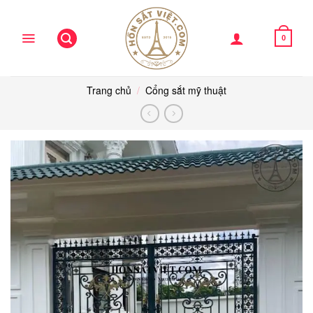
Skip
to
content
0
Trang chủ
/
Cổng sắt mỹ thuật