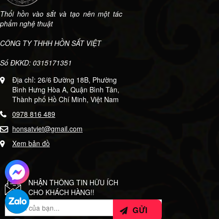
Thổi hồn vào sắt và tạo nên một tác
phẩm nghệ thuật
CÔNG TY THHH HỒN SẮT VIỆT
Số ĐKKD: 0315171351
Địa chỉ: 26/6 Đường 18B, Phường
Bình Hưng Hòa A, Quận Bình Tân,
Thành phố Hồ Chí Minh, Việt Nam
0978 816 489
honsatviet@gmail.com
Xem bản đồ
NHẬN THÔNG TIN HỮU ÍCH
CHO KHÁCH HÀNG!!