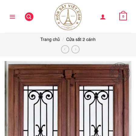
Skip
to
content
0
Trang chủ
/
Cửa sắt 2 cánh