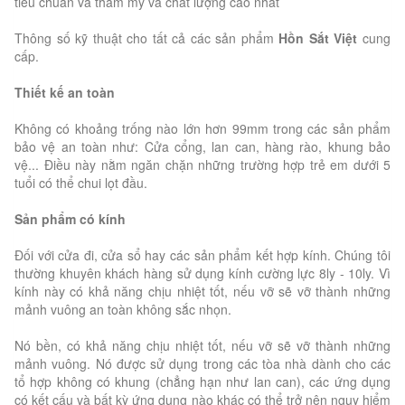
tiêu chuẩn và thẩm mỹ và chất lượng cao nhất
Thông số kỹ thuật cho tất cả các sản phẩm
Hồn Sắt Việt
cung
cấp.
Thiết kế an toàn
Không có khoảng trống nào lớn hơn 99mm trong các sản phẩm
bảo vệ an toàn như: Cửa cổng, lan can, hàng rào, khung bảo
vệ... Điều này nằm ngăn chặn những trường hợp trẻ em dưới 5
tuổi có thể chui lọt đầu.
Sản phẩm có kính
Đối với cửa đi, cửa sổ hay các sản phẩm kết hợp kính. Chúng tôi
thường khuyên khách hàng sử dụng kính cường lực 8ly - 10ly. Vì
kính này có khả năng chịu nhiệt tốt, nếu vỡ sẽ vỡ thành những
mảnh vuông an toàn không sắc nhọn.
Nó bền, có khả năng chịu nhiệt tốt, nếu vỡ sẽ vỡ thành những
mảnh vuông. Nó được sử dụng trong các tòa nhà dành cho các
tổ hợp không có khung (chẳng hạn như lan can), các ứng dụng
có kết cấu và bất kỳ ứng dụng nào khác có thể trở nên nguy hiểm