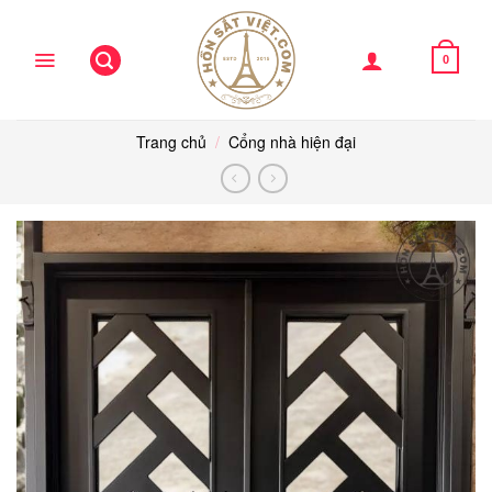
Skip
to
content
0
Trang chủ
/
Cổng nhà hiện đại