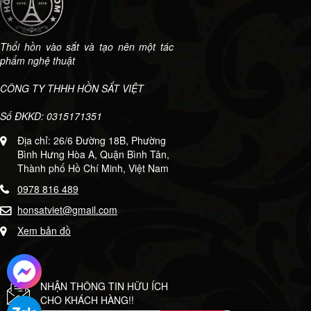
Thổi hồn vào sắt và tạo nên một tác
phẩm nghệ thuật
CÔNG TY THHH HỒN SẮT VIỆT
Số ĐKKD: 0315171351
Địa chỉ: 26/6 Đường 18B, Phường
Bình Hưng Hòa A, Quận Bình Tân,
Thành phố Hồ Chí Minh, Việt Nam
0978 816 489
honsatviet@gmail.com
Xem bản đồ
NHẬN THÔNG TIN HỮU ÍCH
CHO KHÁCH HÀNG!!