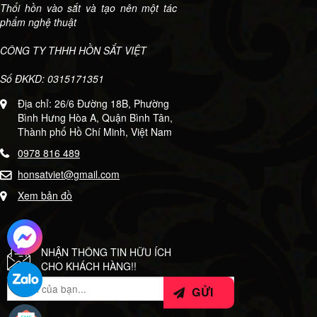
Thổi hồn vào sắt và tạo nên một tác
phẩm nghệ thuật
CÔNG TY THHH HỒN SẮT VIỆT
Số ĐKKD: 0315171351
Địa chỉ: 26/6 Đường 18B, Phường
Bình Hưng Hòa A, Quận Bình Tân,
Thành phố Hồ Chí Minh, Việt Nam
0978 816 489
honsatviet@gmail.com
Xem bản đồ
NHẬN THÔNG TIN HỮU ÍCH
CHO KHÁCH HÀNG!!