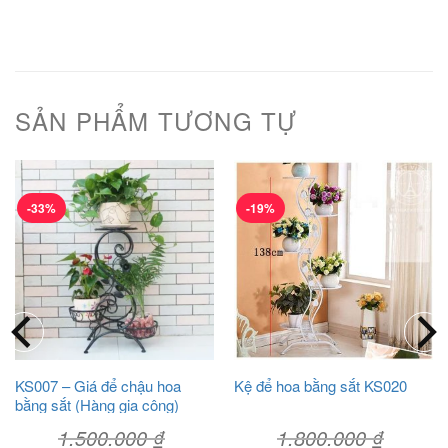
SẢN PHẨM TƯƠNG TỰ
-33%
-19%
KS007 – Giá để chậu hoa
Kệ để hoa bằng sắt KS020
bằng sắt (Hàng gia công)
1.500.000
₫
1.800.000
₫