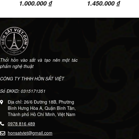
Giá
Giá
Giá
Giá
1.000.000
₫
1.450.000
₫
gốc
hiện
gốc
hiện
là:
tại
là:
tại
1.500.000 ₫.
là:
1.800.000 ₫.
là:
1.000.000 ₫.
1.450.
Thổi hồn vào sắt và tạo nên một tác
phẩm nghệ thuật
CÔNG TY THHH HỒN SẮT VIỆT
Số ĐKKD: 0315171351
Địa chỉ: 26/6 Đường 18B, Phường
Bình Hưng Hòa A, Quận Bình Tân,
Thành phố Hồ Chí Minh, Việt Nam
0978 816 489
honsatviet@gmail.com