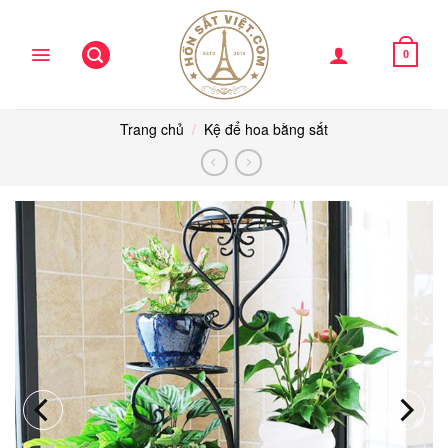
Skip
to
content
0
Trang chủ
/
Kệ để hoa bằng sắt