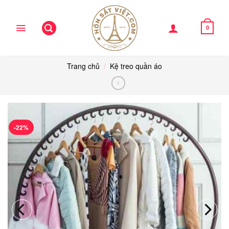
Skip
to
content
0
Trang chủ
/
Kệ treo quần áo
-22%