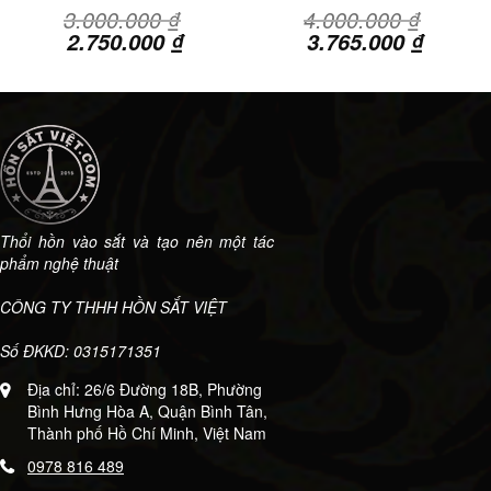
3.000.000
₫
4.000.000
₫
Giá
Giá
Giá
Giá
2.750.000
₫
3.765.000
₫
gốc
hiện
gốc
hiện
là:
tại
là:
tại
3.000.000 ₫.
là:
4.000.000 ₫.
là:
.000 ₫.
2.750.000 ₫.
3.765.
Thổi hồn vào sắt và tạo nên một tác
phẩm nghệ thuật
CÔNG TY THHH HỒN SẮT VIỆT
Số ĐKKD: 0315171351
Địa chỉ: 26/6 Đường 18B, Phường
Bình Hưng Hòa A, Quận Bình Tân,
Thành phố Hồ Chí Minh, Việt Nam
0978 816 489