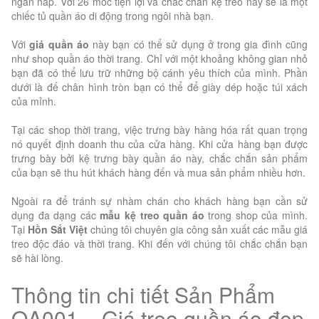
ngăn nắp. Với 26 móc tiện lợi và chắc chắn kệ treo này sẽ là một
chiếc tủ quần áo di động trong ngôi nhà bạn.
Với
giá quần áo
này bạn có thể sử dụng ở trong gia đình cũng
như shop quần áo thời trang. Chỉ với một khoảng không gian nhỏ
bạn đã có thể lưu trữ những bộ cánh yêu thích của mình. Phần
dưới là đế chân hình tròn bạn có thể để giày dép hoặc túi xách
của mỉnh.
Tại các shop thời trang, việc trưng bày hàng hóa rất quan trọng
nó quyết định doanh thu của cửa hàng. Khi cửa hàng bạn được
trưng bày bởi kệ trưng bày quần áo này, chắc chắn sản phẩm
của bạn sẽ thu hút khách hàng đến và mua sản phẩm nhiều hơn.
Ngoài ra để tránh sự nhàm chán cho khách hàng bạn cần sử
dụng đa dạng các
mẫu kệ treo quần áo
trong shop của mình.
Tại
Hồn Sắt Việt
chúng tôi chuyên gia công sản xuất các mẫu giá
treo độc đáo và thời trang. Khi đến với chúng tôi chắc chắn bạn
sẽ hài lòng.
Thông tin chi tiết Sản Phẩm
QA001 – Giá treo quần áo đẹp