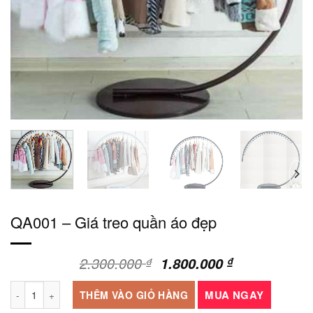
QA001 – Giá treo quần áo đẹp
Giá
Giá
2.300.000
1.800.000
₫
₫
gốc
hiện
QA001 - Giá treo quần áo đẹp số lượng
là:
tại
MUA NGAY
THÊM VÀO GIỎ HÀNG
2.300.000 ₫.
là: