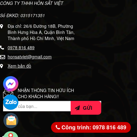
CÔNG TY THHH HỒN SẮT VIỆT
Số ĐKKD: 0315171351
Địa chỉ: 26/6 Đường 18B, Phường
Bình Hưng Hòa A, Quận Bình Tân,
Thành phố Hồ Chí Minh, Việt Nam
0978 816 489
honsatviet@gmail.com
Xem bản đồ
NHẬN THÔNG TIN HỮU ÍCH
CHO KHÁCH HÀNG!!
Công trình: 0978 816 489