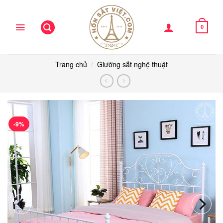
Skip
to
content
0
Trang chủ
/
Giường sắt nghệ thuật
-9%