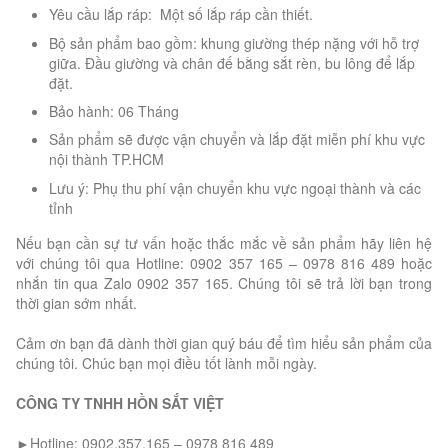
Yêu cầu lắp ráp: Một số lắp ráp cần thiết.
Bộ sản phẩm bao gồm: khung giường thép nặng với hỗ trợ
giữa. Đầu giường và chân đế bằng sắt rèn, bu lông để lắp
đặt.
Bảo hành: 06 Tháng
Sản phẩm sẽ được vận chuyển và lắp đặt miễn phí khu vực
nội thành TP.HCM
Lưu ý: Phụ thu phí vận chuyển khu vực ngoại thành và các
tỉnh
Nếu bạn cần sự tư vấn hoặc thắc mắc về sản phẩm hãy liên hệ
với chúng tôi qua Hotline: 0902 357 165 – 0978 816 489 hoặc
nhắn tin qua Zalo 0902 357 165. Chúng tôi sẽ trả lời bạn trong
thời gian sớm nhất.
Cảm ơn bạn đã dành thời gian quý báu để tìm hiểu sản phẩm của
chúng tôi. Chúc bạn mọi điều tốt lành mỗi ngày.
CÔNG TY TNHH HỒN SẮT VIỆT
►Hotline: 0902.357.165 – 0978 816 489