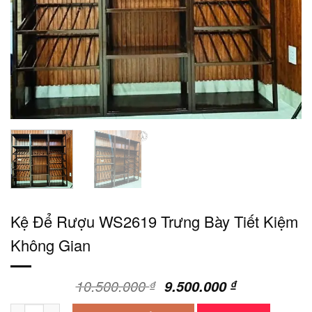
Kệ Để Rượu WS2619 Trưng Bày Tiết Kiệm
Không Gian
Giá
Giá
10.500.000
9.500.000
₫
₫
gốc
hiện
Kệ Để Rượu WS2619 Trưng Bày Tiết Kiệm Không Gian số lượng