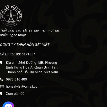
2.500.000 ₫.
là:
1.500.000 ₫.
là:
.000 ₫.
1.980.000 ₫.
1.200.
Thổi hồn vào sắt và tạo nên một tác
phẩm nghệ thuật
CÔNG TY THHH HỒN SẮT VIỆT
Số ĐKKD: 0315171351
Địa chỉ: 26/6 Đường 18B, Phường
Bình Hưng Hòa A, Quận Bình Tân,
Thành phố Hồ Chí Minh, Việt Nam
0978 816 489
honsatviet@gmail.com
Xem bản đồ