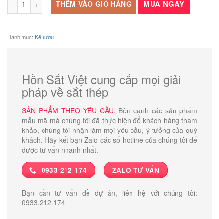
là:
tại
MUA NGAY
THÊM VÀO GIỎ HÀNG
10.500.000 ₫.
là:
9.500.000 ₫
Danh mục:
Kệ rượu
Hồn Sắt Việt cung cấp mọi giải
pháp về sắt thép
SẢN PHẨM THEO YÊU CẦU
. Bên cạnh các sản phẩm
mẫu mã mà chúng tôi đã thực hiện để khách hàng tham
khảo, chúng tôi nhận làm mọi yêu cầu, ý tưởng của quý
khách. Hãy kết bạn Zalo các số hotline của chúng tôi để
được tư vấn nhanh nhất.
0933 212 174
ZALO TƯ VẤN
Bạn cần tư vấn đề dự án, liên hệ với chúng tôi:
0933.212.174