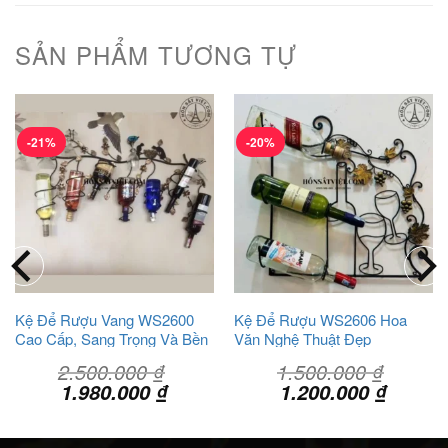
SẢN PHẨM TƯƠNG TỰ
-21%
-20%
Kệ Để Rượu Vang WS2600
Kệ Để Rượu WS2606 Hoa
Cao Cấp, Sang Trọng Và Bền
Văn Nghệ Thuật Đẹp
Đẹp
2.500.000
₫
1.500.000
₫
Giá
Giá
Giá
Giá
1.980.000
₫
1.200.000
₫
gốc
hiện
gốc
hiện
là:
tại
là:
tại