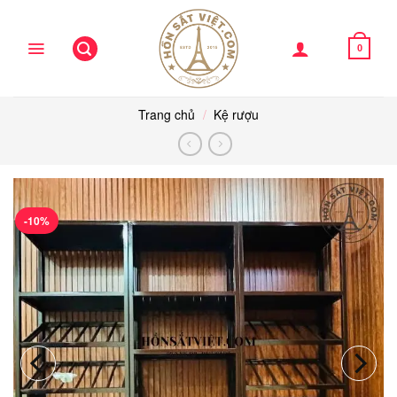
Skip
to
content
0
Trang chủ
/
Kệ rượu
-10%