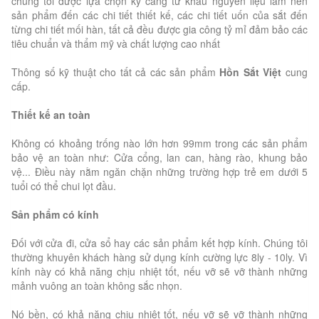
chúng tôi được lựa chọn kỹ càng từ khâu nguyên liệu làm nên
sản phẩm đến các chi tiết thiết kế, các chi tiết uốn của sắt đến
từng chi tiết mối hàn, tất cả đều được gia công tỷ mỉ đảm bảo các
tiêu chuẩn và thẩm mỹ và chất lượng cao nhất
Thông số kỹ thuật cho tất cả các sản phẩm
Hồn Sắt Việt
cung
cấp.
Thiết kế an toàn
Không có khoảng trống nào lớn hơn 99mm trong các sản phẩm
bảo vệ an toàn như: Cửa cổng, lan can, hàng rào, khung bảo
vệ... Điều này nằm ngăn chặn những trường hợp trẻ em dưới 5
tuổi có thể chui lọt đầu.
Sản phẩm có kính
Đối với cửa đi, cửa sổ hay các sản phẩm kết hợp kính. Chúng tôi
thường khuyên khách hàng sử dụng kính cường lực 8ly - 10ly. Vì
kính này có khả năng chịu nhiệt tốt, nếu vỡ sẽ vỡ thành những
mảnh vuông an toàn không sắc nhọn.
Nó bền, có khả năng chịu nhiệt tốt, nếu vỡ sẽ vỡ thành những