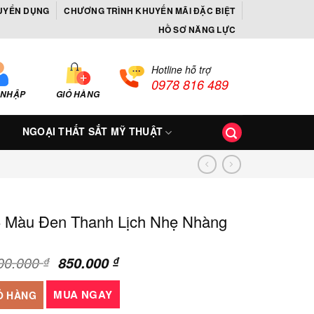
UYỂN DỤNG
CHƯƠNG TRÌNH KHUYẾN MÃI ĐẶC BIỆT
HỒ SƠ NĂNG LỰC
Hotline hỗ trợ
0978 816 489
 NHẬP
GIỎ HÀNG
NGOẠI THẤT SẮT MỸ THUẬT
Màu Đen Thanh Lịch Nhẹ Nhàng
Giá
Giá
00.000
850.000
₫
₫
gốc
hiện
nh Lịch Nhẹ Nhàng số lượng
là:
tại
MUA NGAY
Ỏ HÀNG
1.000.000 ₫.
là: