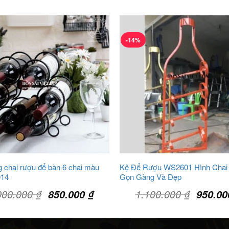
-14%
 chai rượu để bàn 6 chai màu
Kệ Để Rượu WS2601 Hình Chai
014
Gọn Gàng Và Đẹp
Giá
Giá
Giá
000.000
₫
1.100.000
₫
850.000
₫
950.0
gốc
hiện
gốc
là:
tại
là:
1.000.000 ₫.
là:
1.100.