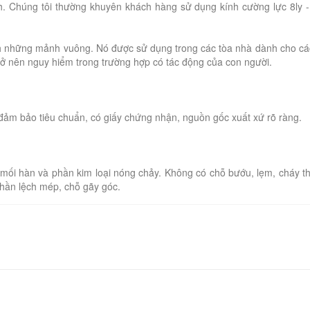
h. Chúng tôi thường khuyên khách hàng sử dụng kính cường lực 8ly - 1
ành những mảnh vuông. Nó được sử dụng trong các tòa nhà dành cho cá
rở nên nguy hiểm trong trường hợp có tác động của con người.
ảm bảo tiêu chuẩn, có giấy chứng nhận, nguồn gốc xuất xứ rõ ràng.
mối hàn và phần kim loại nóng chảy. Không có chỗ bướu, lẹm, cháy t
phần lệch mép, chỗ gãy góc.