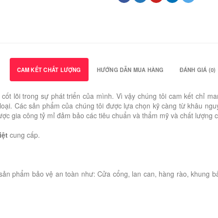
CAM KẾT CHẤT LƯỢNG
HƯỚNG DẪN MUA HÀNG
ĐÁNH GIÁ (0)
rị cốt lõi trong sự phát triển của mình. Vì vậy chúng tôi cam kết c
oại. Các sản phẩm của chúng tôi được lựa chọn kỹ càng từ khâu nguyên
u được gia công tỷ mỉ đảm bảo các tiêu chuẩn và thẩm mỹ và chất lượng 
iệt
cung cấp.
sản phẩm bảo vệ an toàn như: Cửa cổng, lan can, hàng rào, khung b