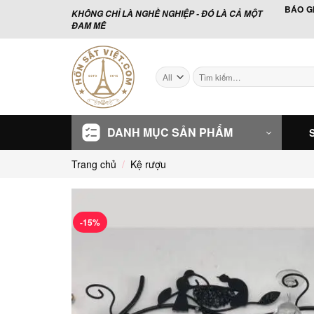
Skip
BÁO G
KHÔNG CHỈ LÀ NGHỀ NGHIỆP - ĐÓ LÀ CẢ MỘT
to
ĐAM MÊ
content
Tìm
kiếm:
DANH MỤC SẢN PHẨM
Trang chủ
/
Kệ rượu
-15%