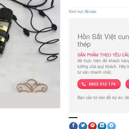
Danh mục:
Kệ rượu
Hồn Sắt Việt cun
thép
SẢN PHẨM THEO YÊU CẦ
đã thực hiện để khách hàn
tưởng của quý khách. Hãy k
tư vấn nhanh nhất.
0933 212 174
Bạn cần tư vấn đề dự án, li