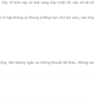
0ly. Vì kính này có khả năng chịu nhiệt tốt, nếu vỡ sẽ vỡ
c tổ hợp không có khung (chẳng hạn như lan can), các ứng
hủng, hàn không ngấu và những khuyết tật khác. Không sai