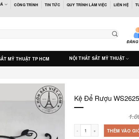
IÁ
CÔNG TRÌNH
TIN TỨC
QUY TRÌNH LÀM VIỆC
LIÊN HỆ
T
ĐĂNG
NỘI THẤT SẮT MỸ THUẬT
SẮT MỸ THUẬT TP HCM
Kệ Để Rượu WS2625 
1.0
Kệ Để Rượu WS2625 Màu Đen Tha
THÊM VÀO GI