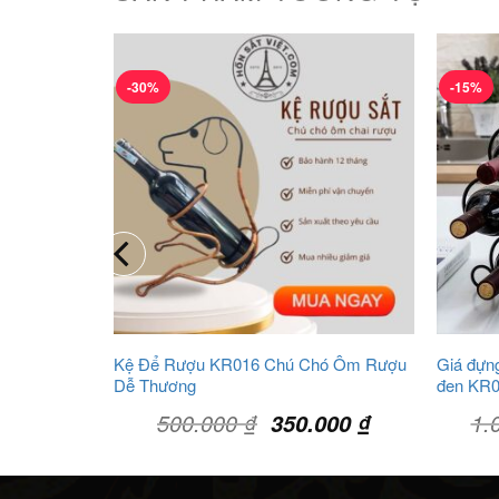
-30%
-15%
o 7 Chai
Kệ Để Rượu KR016 Chú Chó Ôm Rượu
Giá đựng
Dễ Thương
đen KR
Giá
Giá
Giá
500.000
₫
1.
0.000
₫
350.000
₫
hiện
gốc
hiện
tại
là:
tại
.000 ₫.
là:
500.000 ₫.
là: