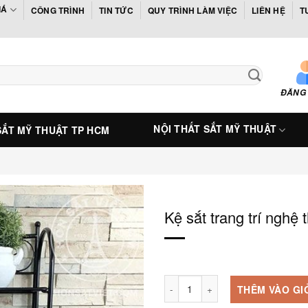
IÁ
CÔNG TRÌNH
TIN TỨC
QUY TRÌNH LÀM VIỆC
LIÊN HỆ
T
ĐĂNG
NỘI THẤT SẮT MỸ THUẬT
SẮT MỸ THUẬT TP HCM
Kệ sắt trang trí nghệ
Kệ sắt trang trí nghệ thuật - KTT
THÊM VÀO GI