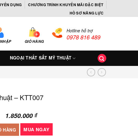
UYỂN DỤNG
CHƯƠNG TRÌNH KHUYẾN MÃI ĐẶC BIỆT
HỒ SƠ NĂNG LỰC
Hotline hỗ trợ
0978 816 489
 NHẬP
GIỎ HÀNG
NGOẠI THẤT SẮT MỸ THUẬT
 thuật – KTT007
1.850.000
₫
007 số lượng
MUA NGAY
Ỏ HÀNG