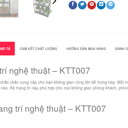
MÔ TẢ
CAM KẾT CHẤT LƯỢNG
HƯỚNG DẪN MUA HÀNG
ĐÁNH GI
trí nghệ thuật – KTT007
i chắc chắn cung cấp cho bạn không gian rộng lớn để trưng bày. Mỗi m
ệm nào. Kệ trang trí này phù hợp cho mọi không gian phòng khách, phò
trang trí nghệ thuật – KTT007