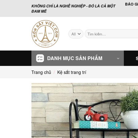
Skip
BÁO G
KHÔNG CHỈ LÀ NGHỀ NGHIỆP - ĐÓ LÀ CẢ MỘT
to
ĐAM MÊ
content
Tìm
kiếm:
DANH MỤC SẢN PHẨM
Trang chủ
/
Kệ sắt trang trí