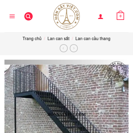
Skip
to
content
0
Trang chủ
/
Lan can sắt
/
Lan can cầu thang