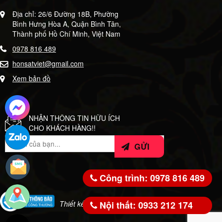
Địa chỉ: 26/6 Đường 18B, Phường
Bình Hưng Hòa A, Quận Bình Tân,
Thành phố Hồ Chí Minh, Việt Nam
0978 816 489
honsatviet@gmail.com
Xem bản đồ
NHẬN THÔNG TIN HỮU ÍCH
CHO KHÁCH HÀNG!!
Công trình: 0978 816 489
Nội thất: 0933 212 174
Thiết kế bởi:
WeSoft.VN