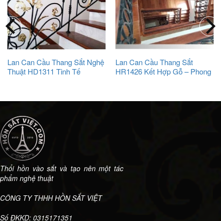
Lan Can Cầu Thang Sắt Nghệ
Lan Can Cầu Thang Sắt
Thuật HD1311 Tinh Tế
HR1426 Kết Hợp Gỗ – Phong
Cách Cổ Điển Đầy Sang
Trọng
Thổi hồn vào sắt và tạo nên một tác
phẩm nghệ thuật
CÔNG TY THHH HỒN SẮT VIỆT
Số ĐKKD: 0315171351