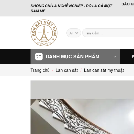
Skip
BÁO G
KHÔNG CHỈ LÀ NGHỀ NGHIỆP - ĐÓ LÀ CẢ MỘT
to
ĐAM MÊ
content
Tìm
kiếm:
DANH MỤC SẢN PHẨM
Trang chủ
/
Lan can sắt
/
Lan can sắt mỹ thuật