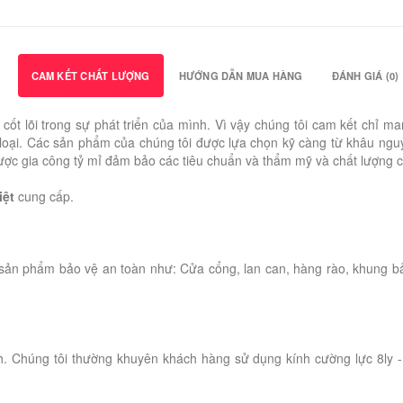
CAM KẾT CHẤT LƯỢNG
HƯỚNG DẪN MUA HÀNG
ĐÁNH GIÁ (0)
rị cốt lõi trong sự phát triển của mình. Vì vậy chúng tôi cam kết c
oại. Các sản phẩm của chúng tôi được lựa chọn kỹ càng từ khâu nguyên
u được gia công tỷ mỉ đảm bảo các tiêu chuẩn và thẩm mỹ và chất lượng 
iệt
cung cấp.
sản phẩm bảo vệ an toàn như: Cửa cổng, lan can, hàng rào, khung b
h. Chúng tôi thường khuyên khách hàng sử dụng kính cường lực 8ly - 1