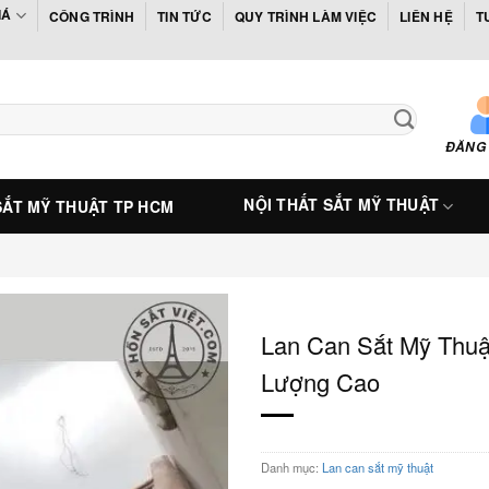
IÁ
CÔNG TRÌNH
TIN TỨC
QUY TRÌNH LÀM VIỆC
LIÊN HỆ
T
ĐĂNG
NỘI THẤT SẮT MỸ THUẬT
SẮT MỸ THUẬT TP HCM
Lan Can Sắt Mỹ Thu
Lượng Cao
Danh mục:
Lan can sắt mỹ thuật