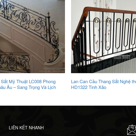
 Sắt Mỹ Thuật LC008 Phong
Lan Can Cầu Thang Sắt Nghệ th
âu Âu – Sang Trọng Và Lịch
HD1322 Tinh Xảo
LIÊN KẾT NHANH