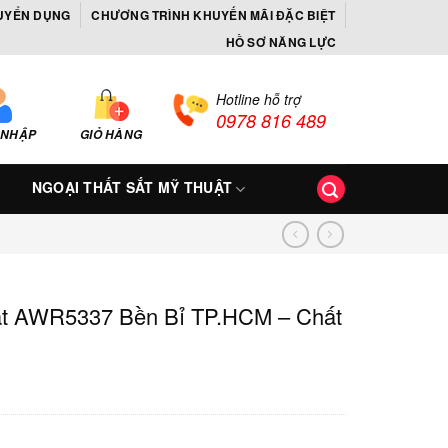
UYỂN DỤNG
CHƯƠNG TRÌNH KHUYẾN MÃI ĐẶC BIỆT
HỒ SƠ NĂNG LỰC
Hotline hỗ trợ
0978 816 489
 NHẬP
GIỎ HÀNG
NGOẠI THẤT SẮT MỸ THUẬT
ật AWR5337 Bền Bỉ TP.HCM – Chất