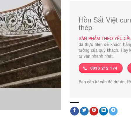
Hồn Sắt Việt cun
thép
SẢN PHẨM THEO YÊU CẦ
đã thực hiện để khách hàn
tưởng của quý khách. Hãy k
tư vấn nhanh nhất.
0933 212 174
Bạn cần tư vấn đề dự án, li