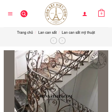
Skip
to
content
0
Trang chủ
/
Lan can sắt
/
Lan can sắt mỹ thuật