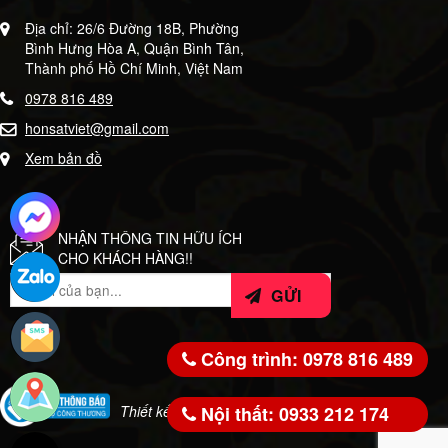
Địa chỉ: 26/6 Đường 18B, Phường
Bình Hưng Hòa A, Quận Bình Tân,
Thành phố Hồ Chí Minh, Việt Nam
0978 816 489
honsatviet@gmail.com
Xem bản đồ
NHẬN THÔNG TIN HỮU ÍCH
CHO KHÁCH HÀNG!!
Công trình: 0978 816 489
Nội thất: 0933 212 174
Thiết kế bởi:
WeSoft.VN