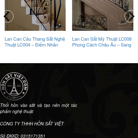
Lan Can Cầu Thang Sắt Nghệ
Lan Can Sắt Mỹ Thuật LC008
Thuật LC004 – Điểm Nhấn
Phong Cách Châu Âu – Sang
Đầy Cảm Hứng
Trọng Và Lịch Lãm
Thổi hồn vào sắt và tạo nên một tác
phẩm nghệ thuật
CÔNG TY THHH HỒN SẮT VIỆT
Số ĐKKD: 0315171351