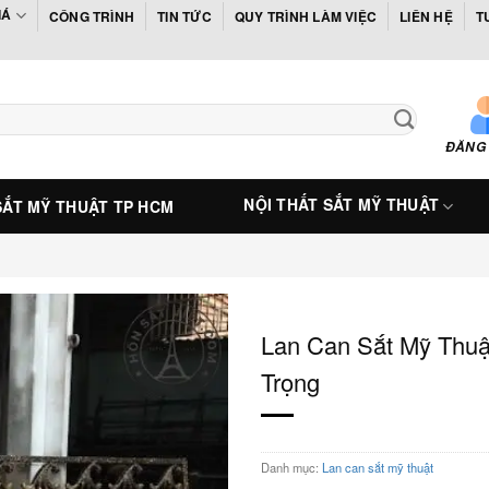
IÁ
CÔNG TRÌNH
TIN TỨC
QUY TRÌNH LÀM VIỆC
LIÊN HỆ
T
ĐĂNG
NỘI THẤT SẮT MỸ THUẬT
SẮT MỸ THUẬT TP HCM
Lan Can Sắt Mỹ Thu
Trọng
Danh mục:
Lan can sắt mỹ thuật