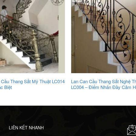
 Cầu Thang Sắt Mỹ Thuật LC014
Lan Can Cầu Thang Sắt Nghệ T
c Biệt
LC004 – Điểm Nhấn Đầy Cảm 
LIÊN KẾT NHANH