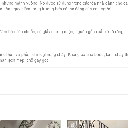
ành những mảnh vuông. Nó được sử dụng trong các tòa nhà dành cho cá
rở nên nguy hiểm trong trường hợp có tác động của con người.
ảm bảo tiêu chuẩn, có giấy chứng nhận, nguồn gốc xuất xứ rõ ràng.
mối hàn và phần kim loại nóng chảy. Không có chỗ bướu, lẹm, cháy t
phần lệch mép, chỗ gãy góc.