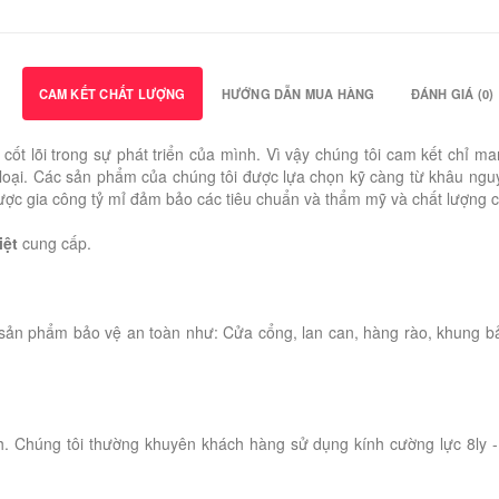
CAM KẾT CHẤT LƯỢNG
HƯỚNG DẪN MUA HÀNG
ĐÁNH GIÁ (0)
rị cốt lõi trong sự phát triển của mình. Vì vậy chúng tôi cam kết c
oại. Các sản phẩm của chúng tôi được lựa chọn kỹ càng từ khâu nguyên
u được gia công tỷ mỉ đảm bảo các tiêu chuẩn và thẩm mỹ và chất lượng 
iệt
cung cấp.
sản phẩm bảo vệ an toàn như: Cửa cổng, lan can, hàng rào, khung b
h. Chúng tôi thường khuyên khách hàng sử dụng kính cường lực 8ly - 1