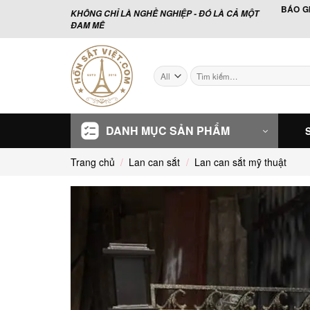
Skip
BÁO G
KHÔNG CHỈ LÀ NGHỀ NGHIỆP - ĐÓ LÀ CẢ MỘT
to
ĐAM MÊ
content
Tìm
kiếm:
DANH MỤC SẢN PHẨM
Trang chủ
/
Lan can sắt
/
Lan can sắt mỹ thuật