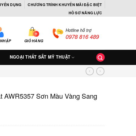
UYỂN DỤNG
CHƯƠNG TRÌNH KHUYẾN MÃI ĐẶC BIỆT
HỒ SƠ NĂNG LỰC
Hotline hỗ trợ
0978 816 489
 NHẬP
GIỎ HÀNG
NGOẠI THẤT SẮT MỸ THUẬT
ật AWR5357 Sơn Màu Vàng Sang