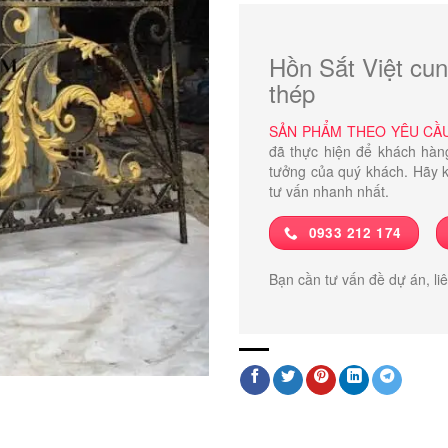
Hồn Sắt Việt cun
thép
SẢN PHẨM THEO YÊU CẦ
đã thực hiện để khách hàn
tưởng của quý khách. Hãy k
tư vấn nhanh nhất.
0933 212 174
Bạn cần tư vấn đề dự án, li