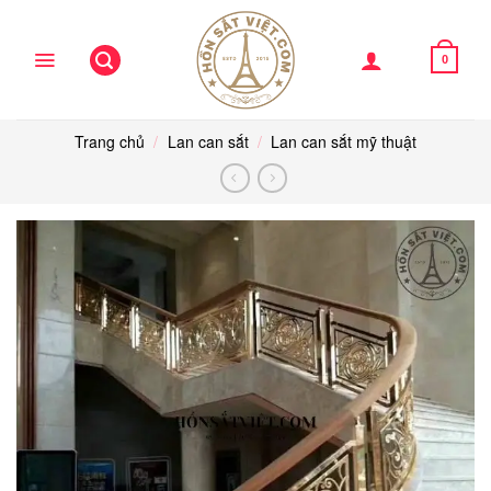
Skip
to
content
0
Trang chủ
/
Lan can sắt
/
Lan can sắt mỹ thuật