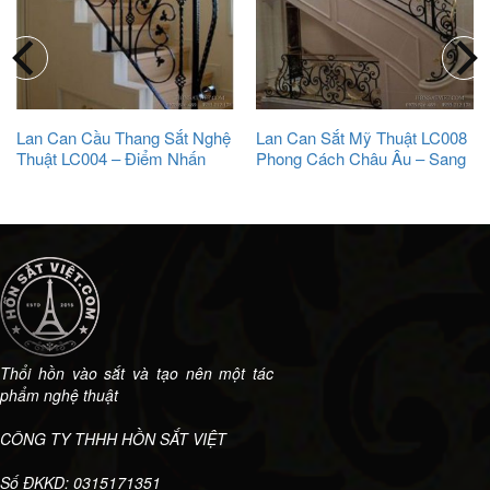
Lan Can Cầu Thang Sắt Nghệ
Lan Can Sắt Mỹ Thuật LC008
Thuật LC004 – Điểm Nhấn
Phong Cách Châu Âu – Sang
Đầy Cảm Hứng
Trọng Và Lịch Lãm
Thổi hồn vào sắt và tạo nên một tác
phẩm nghệ thuật
CÔNG TY THHH HỒN SẮT VIỆT
Số ĐKKD: 0315171351