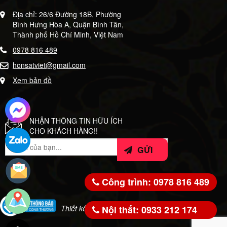
Địa chỉ: 26/6 Đường 18B, Phường
Bình Hưng Hòa A, Quận Bình Tân,
Thành phố Hồ Chí Minh, Việt Nam
0978 816 489
honsatviet@gmail.com
Xem bản đồ
NHẬN THÔNG TIN HỮU ÍCH
CHO KHÁCH HÀNG!!
Công trình: 0978 816 489
Nội thất: 0933 212 174
Thiết kế bởi:
WeSoft.VN