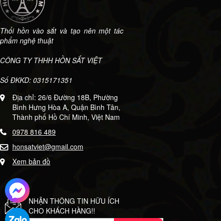
Thổi hồn vào sắt và tạo nên một tác
phẩm nghệ thuật
CÔNG TY THHH HỒN SẮT VIỆT
Số ĐKKD: 0315171351
Địa chỉ: 26/6 Đường 18B, Phường
Bình Hưng Hòa A, Quận Bình Tân,
Thành phố Hồ Chí Minh, Việt Nam
0978 816 489
honsatviet@gmail.com
Xem bản đồ
NHẬN THÔNG TIN HỮU ÍCH
CHO KHÁCH HÀNG!!