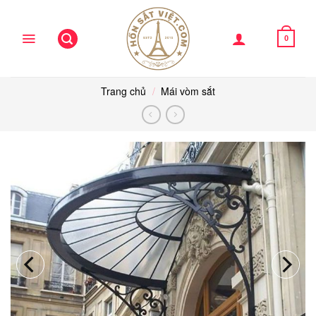
Skip
to
content
0
Trang chủ
/
Mái vòm sắt