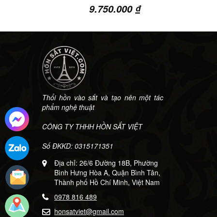
9.750.000
₫
Thổi hồn vào sắt và tạo nên một tác
phẩm nghệ thuật
CÔNG TY THHH HỒN SẮT VIỆT
Số ĐKKD: 0315171351
Địa chỉ: 26/6 Đường 18B, Phường
Bình Hưng Hòa A, Quận Bình Tân,
Thành phố Hồ Chí Minh, Việt Nam
0978 816 489
honsatviet@gmail.com