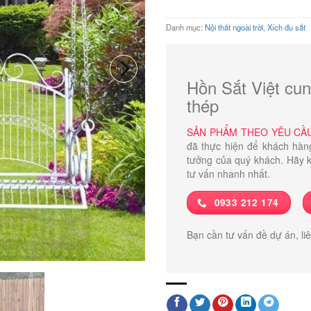
Danh mục:
Nội thất ngoài trời
,
Xích đu sắt
Hồn Sắt Việt cun
thép
SẢN PHẨM THEO YÊU CẦ
đã thực hiện để khách hàn
tưởng của quý khách. Hãy k
tư vấn nhanh nhất.
0933 212 174
Bạn cần tư vấn đề dự án, li