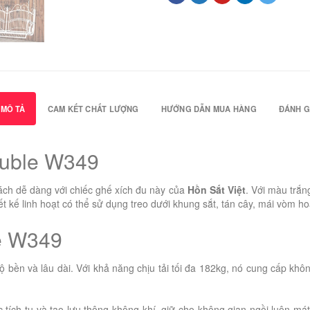
MÔ TẢ
CAM KẾT CHẤT LƯỢNG
HƯỚNG DẪN MUA HÀNG
ĐÁNH GI
ouble W349
ch dễ dàng với chiếc ghế xích đu này của
Hồn Sắt Việt
. Với màu trắn
ết kế linh hoạt có thể sử dụng treo dưới khung sắt, tán cây, mái vòm h
e W349
 bền và lâu dài. Với khả năng chịu tải tối đa 182kg, nó cung cấp khôn
tích tụ và tạo lưu thông không khí, giữ cho không gian ngồi luôn mát