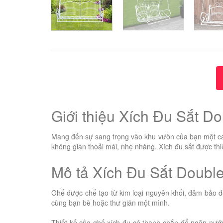
Giới thiệu Xích Đu Sắt D
Mang đến sự sang trọng vào khu vườn của bạn một cá
không gian thoải mái, nhẹ nhàng. Xích đu sắt được thi
Mô tả Xích Đu Sắt Doubl
Ghế được chế tạo từ kim loại nguyên khối, đảm bảo độ
cùng bạn bè hoặc thư giãn một mình.
Thiết kế của ghế xích đu có thanh chắn để ngăn nước 