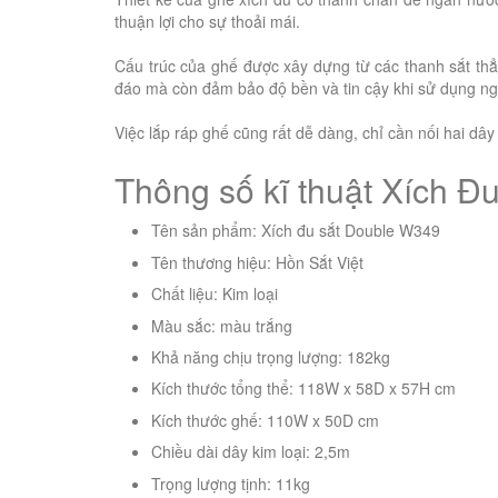
thuận lợi cho sự thoải mái.
Cấu trúc của ghế được xây dựng từ các thanh sắt thẳ
đáo mà còn đảm bảo độ bền và tin cậy khi sử dụng ngo
Việc lắp ráp ghế cũng rất dễ dàng, chỉ cần nối hai dâ
Thông số kĩ thuật Xích 
Tên sản phẩm: Xích đu sắt Double W349
Tên thương hiệu: Hồn Sắt Việt
Chất liệu: Kim loại
Màu sắc: màu trắng
Khả năng chịu trọng lượng: 182kg
Kích thước tổng thể: 118W x 58D x 57H cm
Kích thước ghế: 110W x 50D cm
Chiều dài dây kim loại: 2,5m
Trọng lượng tịnh: 11kg