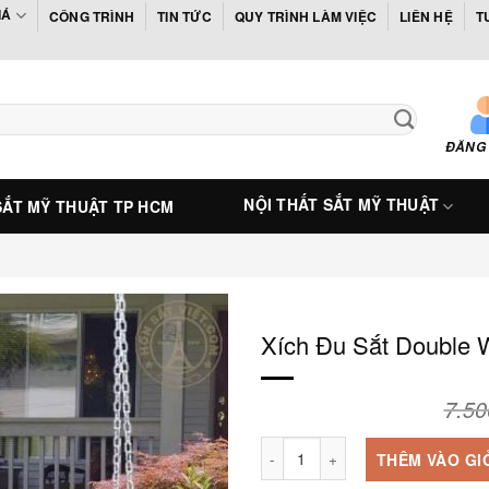
IÁ
CÔNG TRÌNH
TIN TỨC
QUY TRÌNH LÀM VIỆC
LIÊN HỆ
T
ĐĂNG
NỘI THẤT SẮT MỸ THUẬT
SẮT MỸ THUẬT TP HCM
Xích Đu Sắt Double
7.5
Xích Đu Sắt Double W349 số lượ
THÊM VÀO GI