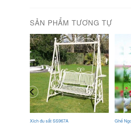
SẢN PHẨM TƯƠNG TỰ
Xích đu sắt SS967A
Ghế Ngo