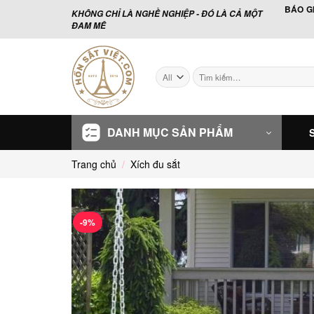
Skip
BÁO G
KHÔNG CHỈ LÀ NGHỀ NGHIỆP - ĐÓ LÀ CẢ MỘT
to
ĐAM MÊ
content
Tìm
kiếm:
DANH MỤC SẢN PHẨM
Trang chủ
/
Xích đu sắt
-9%