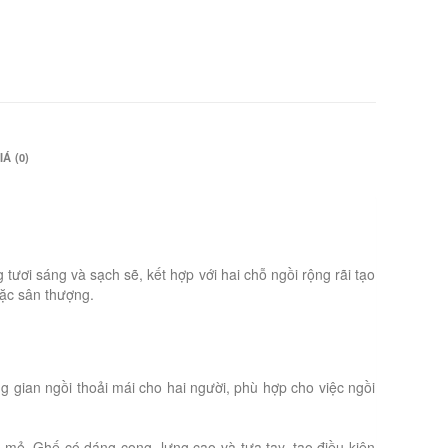
Á (0)
g tươi sáng và sạch sẽ, kết hợp với hai chỗ ngồi rộng rãi tạo
oặc sân thượng.
g gian ngồi thoải mái cho hai người, phù hợp cho việc ngồi
 mẻ. Ghế có dáng cong, lưng cao và tựa tay, tạo điều kiện