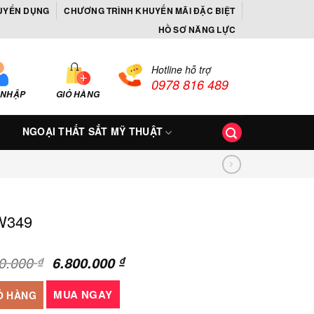
UYỂN DỤNG
CHƯƠNG TRÌNH KHUYẾN MÃI ĐẶC BIỆT
HỒ SƠ NĂNG LỰC
Hotline hỗ trợ
0978 816 489
 NHẬP
GIỎ HÀNG
NGOẠI THẤT SẮT MỸ THUẬT
 W349
Giá
Giá
00.000
6.800.000
₫
₫
gốc
hiện
ng
là:
tại
MUA NGAY
Ỏ HÀNG
7.500.000 ₫.
là: