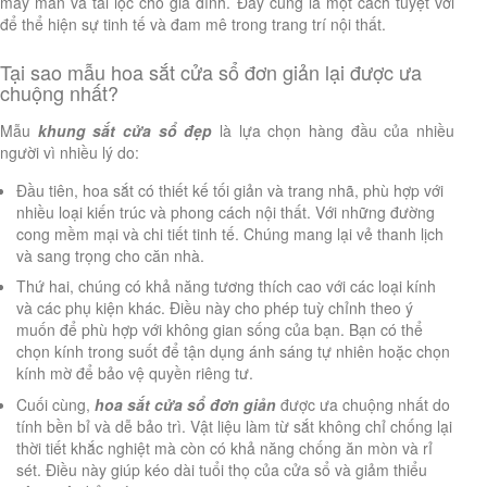
may mắn và tài lộc cho gia đình. Đây cũng là một cách tuyệt vời
để thể hiện sự tinh tế và đam mê trong trang trí nội thất.
Tại sao mẫu hoa sắt cửa sổ đơn giản lại được ưa
chuộng nhất?
Mẫu
khung sắt cửa sổ đẹp
là lựa chọn hàng đầu của nhiều
người vì nhiều lý do:
Đầu tiên, hoa sắt có thiết kế tối giản và trang nhã, phù hợp với
nhiều loại kiến trúc và phong cách nội thất. Với những đường
cong mềm mại và chi tiết tinh tế. Chúng mang lại vẻ thanh lịch
và sang trọng cho căn nhà.
Thứ hai, chúng có khả năng tương thích cao với các loại kính
và các phụ kiện khác. Điều này cho phép tuỳ chỉnh theo ý
muốn để phù hợp với không gian sống của bạn. Bạn có thể
chọn kính trong suốt để tận dụng ánh sáng tự nhiên hoặc chọn
kính mờ để bảo vệ quyền riêng tư.
Cuối cùng,
hoa sắt cửa sổ đơn giản
được ưa chuộng nhất do
tính bền bỉ và dễ bảo trì. Vật liệu làm từ sắt không chỉ chống lại
thời tiết khắc nghiệt mà còn có khả năng chống ăn mòn và rỉ
sét. Điều này giúp kéo dài tuổi thọ của cửa sổ và giảm thiểu