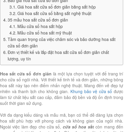
Báo giá hoa sắt cửa sổ đơn giản
Giá hoa sắt cửa sổ đơn giản bằng sắt hộp
Giá hoa sắt cửa sổ bằng sắt nghệ thuật
35 mẫu hoa sắt cửa sổ đơn giản
Mẫu cửa sổ hoa sắt hộp
Mẫu cửa sổ hoa sắt mỹ thuật
Tầm quan trọng của việc chăm sóc và bảo dưỡng hoa sắt
cửa sổ đơn giản
Đơn vị thiết kế và lắp đặt hoa sắt cửa sổ đơn giản chất
lượng, uy tín
Hoa sắt cửa sổ đơn giản
là một lựa chọn tuyệt vời để trang trí
cho cửa sổ ngôi nhà. Với thiết kế tinh tế và đơn giản, những bông
hoa sắt này tạo nên điểm nhấn nghệ thuật. Mang đến vẻ đẹp tự
nhiên và thanh lịch cho không gian.
Khung bảo vệ cửa sổ
được
làm từ chất liệu sắt cao cấp, đảm bảo độ bền và độ ổn định trong
suốt thời gian sử dụng.
Với đa dạng kiểu dáng và mẫu mã, bạn có thể dễ dàng lựa chọn
hoa sắt phù hợp với phong cách và không gian của ngôi nhà.
Ngoài việc làm đẹp cho cửa sổ,
cửa sổ hoa s
ắt
còn mang đến