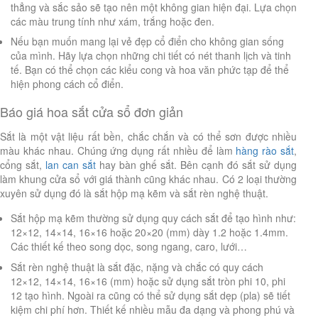
thẳng và sắc sảo sẽ tạo nên một không gian hiện đại. Lựa chọn
các màu trung tính như xám, trắng hoặc đen.
Nếu bạn muốn mang lại vẻ đẹp cổ điển cho không gian sống
của mình. Hãy lựa chọn những chi tiết có nét thanh lịch và tinh
tế. Bạn có thể chọn các kiểu cong và hoa văn phức tạp để thể
hiện phong cách cổ điển.
Báo giá hoa sắt cửa sổ đơn giản
Sắt là một vật liệu rất bền, chắc chắn và có thể sơn được nhiều
màu khác nhau. Chúng ứng dụng rất nhiều để làm
hàng rào sắt
,
cổng sắt,
lan can sắt
hay bàn ghế sắt. Bên cạnh đó sắt sử dụng
làm khung cửa sổ với giá thành cũng khác nhau. Có 2 loại thường
xuyên sử dụng đó là sắt hộp mạ kẽm và sắt rèn nghệ thuật.
Sắt hộp mạ kẽm thường sử dụng quy cách sắt để tạo hình như:
12×12, 14×14, 16×16 hoặc 20×20 (mm) dày 1.2 hoặc 1.4mm.
Các thiết kế theo song dọc, song ngang, caro, lưới…
Sắt rèn nghệ thuật là sắt đặc, nặng và chắc có quy cách
12×12, 14×14, 16×16 (mm) hoặc sử dụng sắt tròn phi 10, phi
12 tạo hình. Ngoài ra cũng có thể sử dụng sắt dẹp (pla) sẽ tiết
kiệm chi phí hơn. Thiết kế nhiều mẫu đa dạng và phong phú và