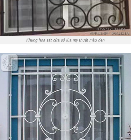
Khung hoa sắt cửa sổ lùa mỹ thuật màu đen