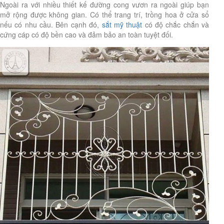
Ngoài ra với nhiều thiết kế đường cong vươn ra ngoài giúp bạn
mở rộng được không gian. Có thể trang trí, trồng hoa ở cửa sổ
nếu có nhu cầu. Bên cạnh đó,
sắt mỹ thuật
có độ chắc chắn và
cứng cáp có độ bền cao và đảm bảo an toàn tuyệt đối.