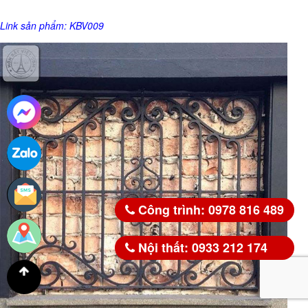
Link sản phẩm:
KBV009
Công trình: 0978 816 489
Nội thất: 0933 212 174