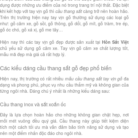
dụng được những ưu điểm của nó trong trang trí nội thất. Đặc biệt
khi kết hợp với tay vịn gỗ thì
cầu thang sắt
càng trở nên hoàn hảo.
Trên thị trường hiện nay tay vịn gỗ thường sử dụng các loại gỗ
như: gỗ căm xe, gỗ sồi, gỗ thông, gỗ dổi, gỗ mít, gỗ tràm, tre ép,
gỗ óc chó, gỗ xá xị, gỗ me tây…
Hiện nay thì các tay vịn gỗ đẹp được sản xuất tại
Hồn Sắt Việt
chủ yếu sử dụng gỗ căm xe. Tay vịn gỗ căm xe chất lượng tốt,
mẫu mã đẹp mà giá cả rất hợp lý.
Các kiểu dáng cầu thang sắt gỗ đẹp phổ biến
Hiện nay, thị trường có rất nhiều
mẫu cầu thang sắt tay vịn gỗ
đa
dạng và phong phú, phục vụ nhu cầu thẩm mỹ và không gian của
từng ngôi nhà. Đáng chú ý nhất là những kiểu dáng sau:
Cầu thang inox và sắt xoắn ốc
Đây là lựa chọn hoàn hảo cho những không gian chật hẹp, nơi
mỗi mét vuông đều quý giá. Cầu thang này giúp tiết kiệm diện
tích một cách tối ưu mà vẫn đảm bảo tính năng sử dụng và tạo
nên một điểm nhấn độc đáo cho ngôi nhà.