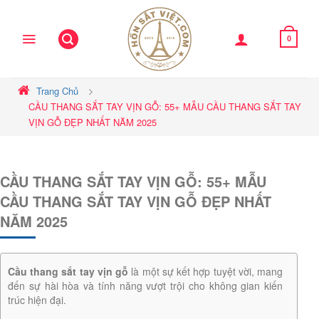
Skip
to
content
0
Trang Chủ
CẦU THANG SẮT TAY VỊN GỖ: 55+ MẪU CẦU THANG SẮT TAY
VỊN GỖ ĐẸP NHẤT NĂM 2025
CẦU THANG SẮT TAY VỊN GỖ: 55+ MẪU
CẦU THANG SẮT TAY VỊN GỖ ĐẸP NHẤT
NĂM 2025
Cầu thang sắt tay vịn gỗ
là một sự kết hợp tuyệt vời, mang
đến sự hài hòa và tính năng vượt trội cho không gian kiến
trúc hiện đại.