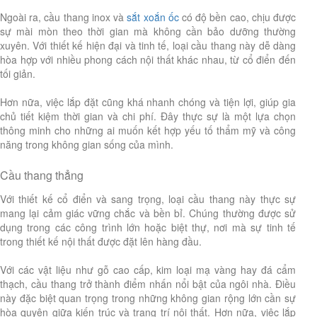
Ngoài ra, cầu thang inox và
sắt xoắn ốc
có độ bền cao, chịu được
sự mài mòn theo thời gian mà không cần bảo dưỡng thường
xuyên. Với thiết kế hiện đại và tinh tế, loại cầu thang này dễ dàng
hòa hợp với nhiều phong cách nội thất khác nhau, từ cổ điển đến
tối giản.
Hơn nữa, việc lắp đặt cũng khá nhanh chóng và tiện lợi, giúp gia
chủ tiết kiệm thời gian và chi phí. Đây thực sự là một lựa chọn
thông minh cho những ai muốn kết hợp yếu tố thẩm mỹ và công
năng trong không gian sống của mình.
Cầu thang thẳng
Với thiết kế cổ điển và sang trọng, loại cầu thang này thực sự
mang lại cảm giác vững chắc và bền bỉ. Chúng thường được sử
dụng trong các công trình lớn hoặc biệt thự, nơi mà sự tinh tế
trong thiết kế nội thất được đặt lên hàng đầu.
Với các vật liệu như gỗ cao cấp, kim loại mạ vàng hay đá cẩm
thạch, cầu thang trở thành điểm nhấn nổi bật của ngôi nhà. Điều
này đặc biệt quan trọng trong những không gian rộng lớn cần sự
hòa quyện giữa kiến trúc và trang trí nội thất. Hơn nữa, việc lắp