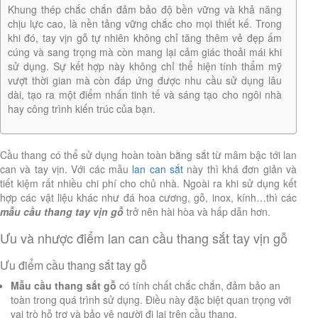
Khung thép chắc chắn đảm bảo độ bền vững và khả năng
chịu lực cao, là nền tảng vững chắc cho mọi thiết kế. Trong
khi đó, tay vịn gỗ tự nhiên không chỉ tăng thêm vẻ đẹp ấm
cúng và sang trọng mà còn mang lại cảm giác thoải mái khi
sử dụng. Sự kết hợp này không chỉ thể hiện tính thẩm mỹ
vượt thời gian mà còn đáp ứng được nhu cầu sử dụng lâu
dài, tạo ra một điểm nhấn tinh tế và sáng tạo cho ngôi nhà
hay công trình kiến trúc của bạn.
Cầu thang có thể sử dụng hoàn toàn bằng sắt từ mâm bậc tới lan
can và tay vịn. Với các mẫu
lan can sắt
này thì khá đơn giản và
tiết kiệm rất nhiều chi phí cho chủ nhà. Ngoài ra khi sử dụng kết
hợp các vật liệu khác như đá hoa cương, gỗ, inox, kính…thì các
mẫu cầu thang tay vịn gỗ
trở nên hài hòa và hấp dẫn hơn.
Ưu và nhược điểm lan can cầu thang sắt tay vịn gỗ
Ưu điểm cầu thang sắt tay gỗ
Mẫu cầu thang sắt gỗ
có tính chất chắc chắn, đảm bảo an
toàn trong quá trình sử dụng. Điều này đặc biệt quan trọng với
vai trò hỗ trợ và bảo vệ người đi lại trên cầu thang.