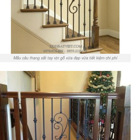
Mẫu cầu thang sắt tay vịn gỗ vừa đẹp vừa tiết kiệm chi phí