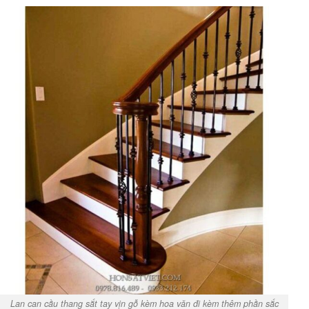
Lan can cầu thang sắt tay vịn gỗ kèm hoa văn đi kèm thêm phần sắc