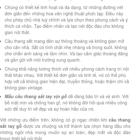
Chúng có thiết kế linh hoạt và đa dạng, từ những đường nét
đơn giản đến những hoa văn nghệ thuật phức tạp. Điều này
cho phép chủ nhà tuỳ chỉnh và lựa chọn theo phong cách và ý
thích cá nhân. Tạo điểm nhấn và tạo nét độc đáo cho không
gian nội thất.
Cầu thang sắt mang đến sự thông thoáng và không gian mở
cho căn nhà. Sắt có tính chất nhẹ nhàng và trong suốt, không
che chắn ánh sáng và tầm nhìn. Và tạo cảm giác thoáng đãng
và gần gũi với môi trường xung quanh.
Chúng khả năng tương thích với nhiều phong cách trang trí nội
thất khác nhau. Với thiết kế đơn giản và tinh tế, nó có thể phù
hợp với cả không gian hiện đại, truyền thống, hoặc thậm chí cả
không gian vintage.
Mẫu cầu thang sắt tay vịn gỗ
dễ dàng bảo trì và vệ sinh. Với
bề mặt mịn và chống han gỉ, nó không đòi hỏi quá nhiều công
sức để duy trì vẻ đẹp và sự hoàn hảo của nó.
Với những ưu điểm trên, không có gì ngạc nhiên khi
cầu thang
sắt tay gỗ
được ưa chuộng và trở thành lựa chọn hàng đầu cho
những ngôi nhà mong muốn sự an toàn, đẹp mắt và độc đáo
trong thiết kế nội thất.