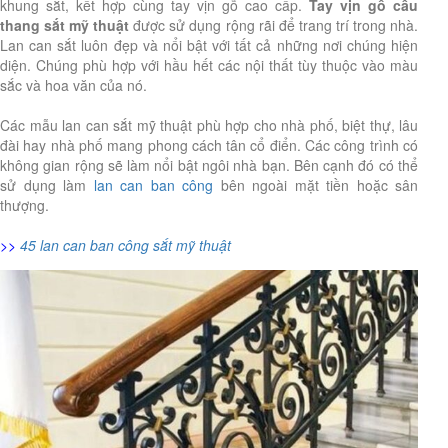
khung sắt, kết hợp cùng tay vịn gỗ cao cấp.
Tay vịn gỗ cầu
thang sắt mỹ thuật
được sử dụng rộng rãi để trang trí trong nhà.
Lan can sắt luôn đẹp và nổi bật với tất cả những nơi chúng hiện
diện. Chúng phù hợp với hầu hết các nội thất tùy thuộc vào màu
sắc và hoa văn của nó.
Các mẫu lan can sắt mỹ thuật phù hợp cho nhà phố, biệt thự, lâu
đài hay nhà phố mang phong cách tân cổ điển. Các công trình có
không gian rộng sẽ làm nổi bật ngôi nhà bạn. Bên cạnh đó có thể
sử dụng làm
lan can ban công
bên ngoài mặt tiền hoặc sân
thượng.
>>
45 lan can ban công sắt mỹ thuật