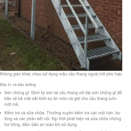
Không gian khác nhau sử dụng mẫu cầu thang ngoài trời phù hợp
Bảo trì và bảo dưỡng
Sơn chống gỉ: Định kỳ sơn lại cầu thang với lớp sơn chống gỉ để
bảo vệ bề mặt sắt khỏi sự ăn mòn và giữ cho cầu thang luôn
mới mẻ.
Kiểm tra và sửa chữa: Thường xuyên kiểm tra các mối hàn, bu
lông và các phần kết nối. Kịp thời phát hiện và sửa chữa những
hư hỏng, đảm bảo an toàn khi sử dụng.