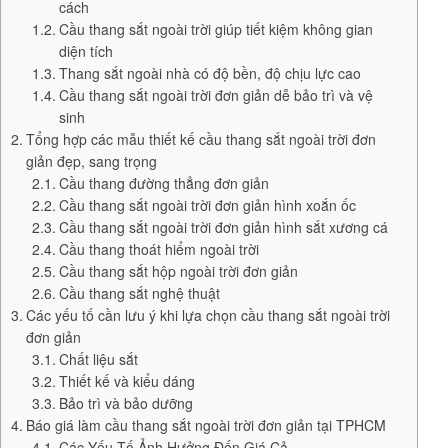
cách
Cầu thang sắt ngoài trời giúp tiết kiệm không gian
diện tích
Thang sắt ngoài nhà có độ bền, độ chịu lực cao
Cầu thang sắt ngoài trời đơn giản dễ bảo trì và vệ
sinh
Tổng hợp các mẫu thiết kế cầu thang sắt ngoài trời đơn
giản đẹp, sang trọng
Cầu thang đường thẳng đơn giản
Cầu thang sắt ngoài trời đơn giản hình xoắn ốc
Cầu thang sắt ngoài trời đơn giản hình sắt xương cá
Cầu thang thoát hiểm ngoài trời
Cầu thang sắt hộp ngoài trời đơn giản
Cầu thang sắt nghệ thuật
Các yếu tố cần lưu ý khi lựa chọn cầu thang sắt ngoài trời
đơn giản
Chất liệu sắt
Thiết kế và kiểu dáng
Bảo trì và bảo dưỡng
Báo giá làm cầu thang sắt ngoài trời đơn giản tại TPHCM
Các Yếu Tố Ảnh Hưởng Đến Giá Cả