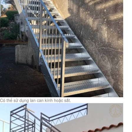
Có thể sử dụng lan can kính hoặc sắt.