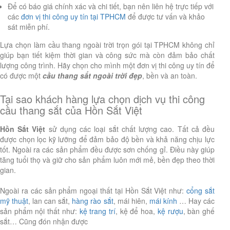
Để có báo giá chính xác và chi tiết, bạn nên liên hệ trực tiếp với
các
đơn vị thi công uy tín tại TPHCM
để được tư vấn và khảo
sát miễn phí.
Lựa chọn làm cầu thang ngoài trời trọn gói tại TPHCM không chỉ
giúp bạn tiết kiệm thời gian và công sức mà còn đảm bảo chất
lượng công trình. Hãy chọn cho mình một đơn vị thi công uy tín để
có được một
cầu thang sắt ngoài trời đẹp
, bền và an toàn.
Tại sao khách hàng lựa chọn dịch vụ thi công
cầu thang sắt của Hồn Sắt Việt
Hồn Sắt Việt
sử dụng các loại sắt chất lượng cao. Tất cả đều
được chọn lọc kỹ lưỡng để đảm bảo độ bền và khả năng chịu lực
tốt. Ngoài ra các sản phẩm đều được sơn chống gỉ. Điều này giúp
tăng tuổi thọ và giữ cho sản phẩm luôn mới mẻ, bền đẹp theo thời
gian.
Ngoài ra các sản phẩm ngoại thất tại Hồn Sắt Việt như:
cổng sắt
mỹ thuật
, lan can sắt,
hàng rào sắt
, mái hiên,
mái kính
… Hay các
sản phẩm nội thất như:
kệ trang trí
, kệ để hoa,
kệ rượu
, bàn ghế
sắt… Cũng đón nhận được