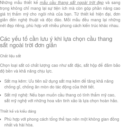
Những mẫu thiết kế
mẫu cầu thang sắt ngoài trời đẹp
và sang
trọng không chỉ mang lại sự tiện ích mà còn góp phần nâng cao
giá trị thẩm mỹ cho ngôi nhà của bạn. Từ thiết kế hiện đại, đơn
giản đến nghệ thuật và độc đáo. Mỗi mẫu đều mang lại những
nét đẹp riêng, phù hợp với nhiều phong cách kiến trúc khác nhau.
Các yếu tố cần lưu ý khi lựa chọn cầu thang
sắt ngoài trời đơn giản
Chất liệu sắt
Chọn loại sắt có chất lượng cao như sắt đặc, sắt hộp để đảm bảo
độ bền và khả năng chịu lực.
Sắt mạ kẽm: Ưu tiên sử dụng sắt mạ kẽm để tăng khả năng
chống gỉ, chống ăn mòn do tác động của thời tiết.
Sắt mỹ nghệ: Nếu bạn muốn cầu thang có tính thẩm mỹ cao,
sắt mỹ nghệ với những hoa văn tinh xảo là lựa chọn hoàn hảo.
Thiết kế và kiểu dáng
Phù hợp với phong cách tổng thể tạo nên một không gian đồng
nhất và hài hòa.