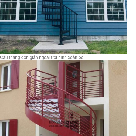
Cầu thang đơn giản ngoài trời hình xoắn ốc