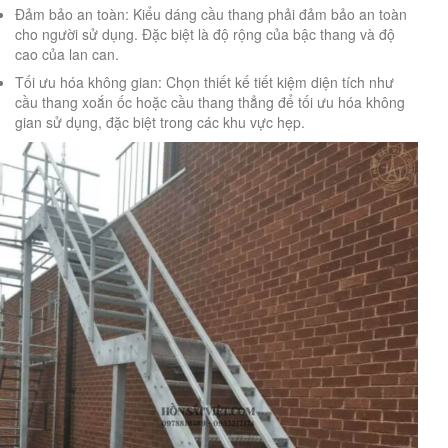
Đảm bảo an toàn: Kiểu dáng cầu thang phải đảm bảo an toàn
cho người sử dụng. Đặc biệt là độ rộng của bậc thang và độ
cao của lan can.
Tối ưu hóa không gian: Chọn thiết kế tiết kiệm diện tích như
cầu thang xoắn ốc hoặc cầu thang thẳng để tối ưu hóa không
gian sử dụng, đặc biệt trong các khu vực hẹp.