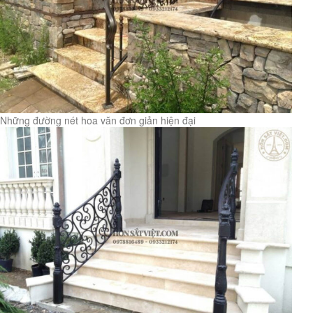
Những đường nét hoa văn đơn giản hiện đại