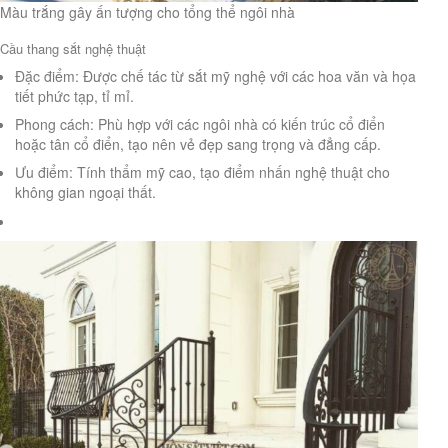
Màu trắng gây ấn tượng cho tổng thể ngôi nhà
Cầu thang sắt nghệ thuật
Đặc điểm: Được chế tác từ sắt mỹ nghệ với các hoa văn và họa
tiết phức tạp, tỉ mỉ.
Phong cách: Phù hợp với các ngôi nhà có kiến trúc cổ điển
hoặc tân cổ điển, tạo nên vẻ đẹp sang trọng và đẳng cấp.
Ưu điểm: Tính thẩm mỹ cao, tạo điểm nhấn nghệ thuật cho
không gian ngoại thất.