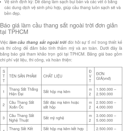
Vệ sinh định kỳ: Dễ dàng làm sạch bụi bẩn và các vết ố bằng
các dung dịch vệ sinh phù hợp, giúp cầu thang luôn sạch sẽ và
bền đẹp.
Báo giá làm cầu thang sắt ngoài trời đơn giản
tại TPHCM
Việc
làm cầu thang sắt ngoài trời
đòi hỏi sự tỉ mỉ trong thiết kế
và thi công để đảm bảo tính thẩm mỹ và an toàn. Dưới đây là
bảng báo giá tham khảo trọn gói tại TPHCM. Bảng giá bao gồm
chi phí vật liệu, thi công, và hoàn thiện:
S
Đ
ĐƠN
T
TÊN SẢN PHẨM
CHẤT LIỆU
V
GIÁ(vnđ)
T
T
Thang Sắt Thẳng
m
1.500.000 –
1
Sắt hộp mạ kẽm
Hiện Đại
2
2.500.000
Cầu Thang Sắt
Sắt đặc mạ kẽm hoặc
m
2.500.000 –
2
Xoắn Ốc
sắt hộp
2
4.000.000
Cầu Thang Sắt
m
3.000.000 –
3
Sắt mỹ nghệ
Nghệ Thuật
2
5.000.000
Thang Sắt Kết
Sắt hộp mạ kẽm kết hợp
2.500.000 –
4