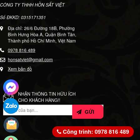
CÔNG TY THHH HỒN SẮT VIỆT
Số ĐKKD: 0315171351
Địa chỉ: 26/6 Đường 18B, Phường
Bình Hưng Hòa A, Quận Bình Tân,
Thành phố Hồ Chí Minh, Việt Nam
0978 816 489
honsatviet@gmail.com
Xem bản đồ
NHẬN THÔNG TIN HỮU ÍCH
CHO KHÁCH HÀNG!!
Công trình: 0978 816 489