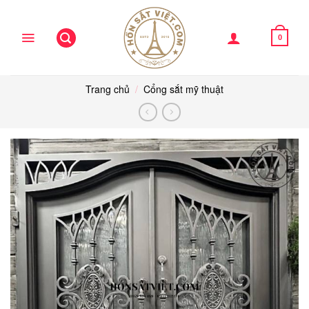
Skip
to
content
0
Trang chủ
/
Cổng sắt mỹ thuật