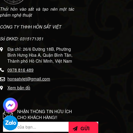
Thổi hồn vào sắt và tạo nên một tác
phẩm nghệ thuật
CÔNG TY THHH HỒN SẮT VIỆT
Số ĐKKD: 0315171351
Địa chỉ: 26/6 Đường 18B, Phường
Bình Hưng Hòa A, Quận Bình Tân,
Thành phố Hồ Chí Minh, Việt Nam
0978 816 489
honsatviet@gmail.com
Xem bản đồ
NHẬN THÔNG TIN HỮU ÍCH
CHO KHÁCH HÀNG!!