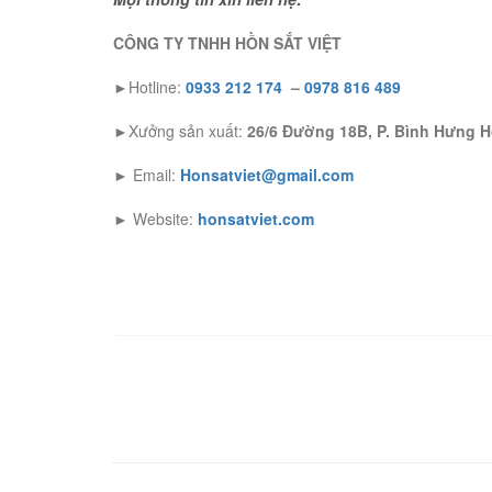
CÔNG TY TNHH HỒN SẮT VIỆT
►Hotline:
0933 212 174
–
0978 816 489
►Xưởng sản xuất:
26/6 Đường 18B, P. Bình Hưng H
► Email:
Honsatviet@gmail.com
► Website:
honsatviet.com