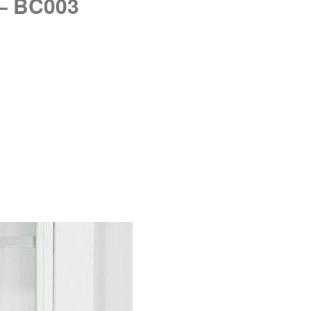
 – BC003