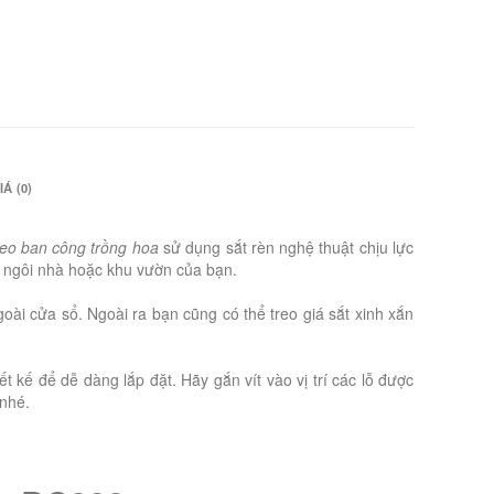
Á (0)
reo ban công trồng hoa
sử dụng sắt rèn nghệ thuật chịu lực
o ngôi nhà hoặc khu vườn của bạn.
oài cửa sổ. Ngoài ra bạn cũng có thể treo giá sắt xinh xắn
t kế để dễ dàng lắp đặt. Hãy gắn vít vào vị trí các lỗ được
nhé.