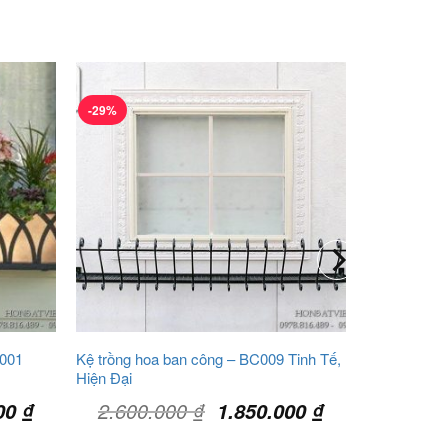
-29%
C001
Kệ trồng hoa ban công – BC009 Tinh Tế,
Hiện Đại
Giá
Giá
Giá
2.600.000
₫
000
₫
1.850.000
₫
hiện
gốc
hiện