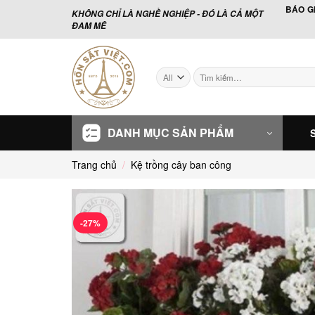
Skip
BÁO G
KHÔNG CHỈ LÀ NGHỀ NGHIỆP - ĐÓ LÀ CẢ MỘT
to
ĐAM MÊ
content
Tìm
kiếm:
DANH MỤC SẢN PHẨM
Trang chủ
/
Kệ trồng cây ban công
-27%