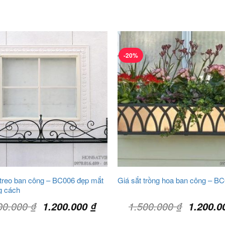
-20%
 treo ban công – BC006 đẹp mắt
Giá sắt trồng hoa ban công – B
g cách
Giá
Giá
Giá
00.000
₫
1.500.000
₫
1.200.000
₫
1.200.
gốc
hiện
gốc