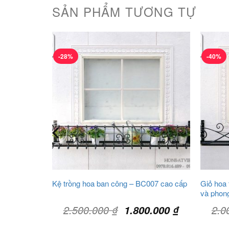
SẢN PHẨM TƯƠNG TỰ
-28%
-40%
Kệ trồng hoa ban công – BC007 cao cấp
Giỏ hoa
và phon
Giá
Giá
Giá
2.500.000
₫
2.0
0.000
₫
1.800.000
₫
hiện
gốc
hiện