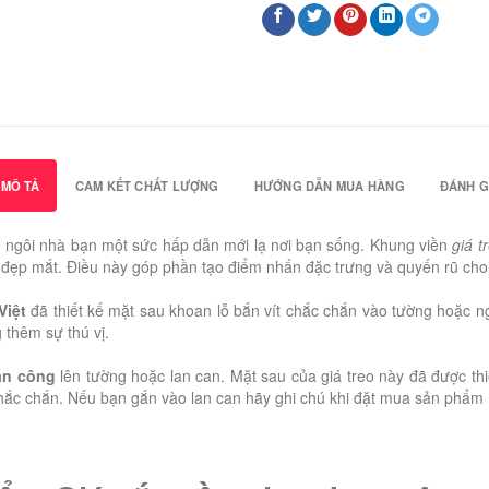
MÔ TẢ
CAM KẾT CHẤT LƯỢNG
HƯỚNG DẪN MUA HÀNG
ĐÁNH GI
ngôi nhà bạn một sức hấp dẫn mới lạ nơi bạn sống. Khung viền
giá t
à đẹp mắt. Điều này góp phần tạo điểm nhấn đặc trưng và quyến rũ ch
Việt
đã thiết kế mặt sau khoan lỗ bắn vít chắc chắn vào tường hoặc ng
 thêm sự thú vị.
an công
lên tường hoặc lan can. Mặt sau của giá treo này đã được thiế
ắc chắn. Nếu bạn gắn vào lan can hãy ghi chú khi đặt mua sản phẩm 