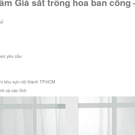
phẩm Giá sắt trồng hoa ban công
sổ
heo yêu cầu
hí khu vực nội thành TP.HCM
nh và các tỉnh