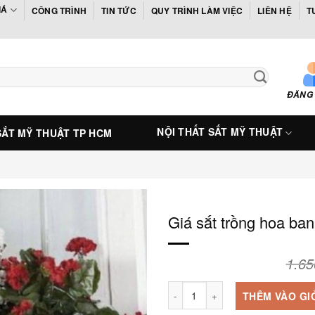
IÁ
CÔNG TRÌNH
TIN TỨC
QUY TRÌNH LÀM VIỆC
LIÊN HỆ
T
ĐĂNG
NỘI THẤT SẮT MỸ THUẬT
SẮT MỸ THUẬT TP HCM
Giá sắt trồng hoa ba
1.6
Giá sắt trồng hoa ban công - BC
THÊM VÀO GI