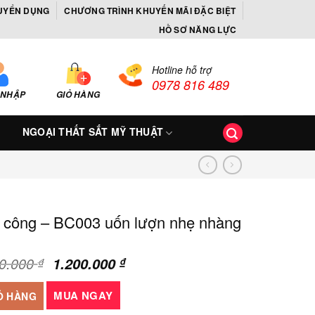
UYỂN DỤNG
CHƯƠNG TRÌNH KHUYẾN MÃI ĐẶC BIỆT
HỒ SƠ NĂNG LỰC
Hotline hỗ trợ
0978 816 489
 NHẬP
GIỎ HÀNG
NGOẠI THẤT SẮT MỸ THUẬT
n công – BC003 uốn lượn nhẹ nhàng
Giá
Giá
50.000
1.200.000
₫
₫
gốc
hiện
003 uốn lượn nhẹ nhàng số lượng
là:
tại
MUA NGAY
Ỏ HÀNG
1.650.000 ₫.
là: