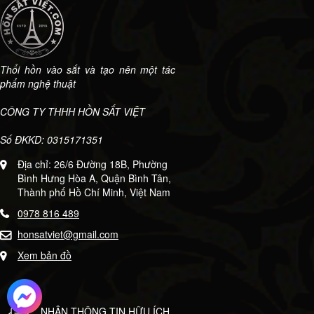
Thổi hồn vào sắt và tạo nên một tác
phẩm nghệ thuật
CÔNG TY THHH HỒN SẮT VIỆT
Số ĐKKD: 0315171351
Địa chỉ: 26/6 Đường 18B, Phường
Bình Hưng Hòa A, Quận Bình Tân,
Thành phố Hồ Chí Minh, Việt Nam
0978 816 489
honsatviet@gmail.com
Xem bản đồ
NHẬN THÔNG TIN HỮU ÍCH