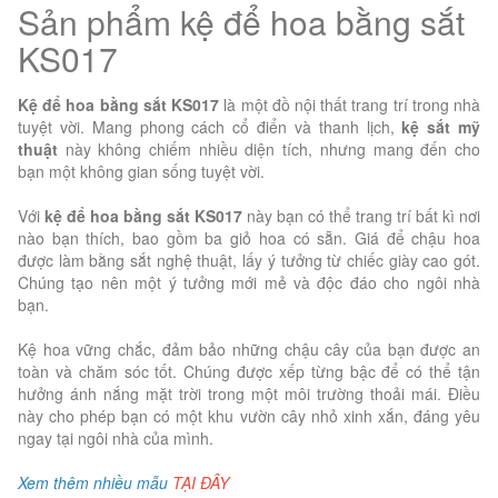
Sản phẩm kệ để hoa bằng sắt
KS017
Kệ để hoa bằng sắt KS017
là một đồ nội thất trang trí trong nhà
tuyệt vời. Mang phong cách cổ điển và thanh lịch,
kệ sắt mỹ
thuật
này không chiếm nhiều diện tích, nhưng mang đến cho
bạn một không gian sống tuyệt vời.
Với
kệ để hoa bằng sắt KS017
này bạn có thể trang trí bất kì nơi
nào bạn thích, bao gồm ba giỏ hoa có sẵn. Giá để chậu hoa
được làm bằng sắt nghệ thuật, lấy ý tưởng từ chiếc giày cao gót.
Chúng tạo nên một ý tưởng mới mẻ và độc đáo cho ngôi nhà
bạn.
Kệ hoa vững chắc, đảm bảo những chậu cây của bạn được an
toàn và chăm sóc tốt. Chúng được xếp từng bậc để có thể tận
hưởng ánh nắng mặt trời trong một môi trường thoải mái. Điều
này cho phép bạn có một khu vườn cây nhỏ xinh xắn, đáng yêu
ngay tại ngôi nhà của mình.
Xem thêm nhiều mẫu
TẠI ĐÂY