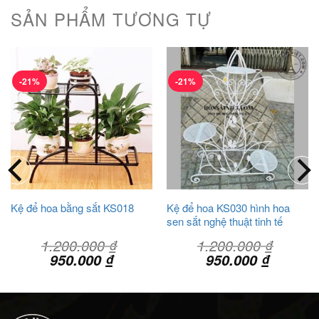
SẢN PHẨM TƯƠNG TỰ
-21%
-21%
Kệ để hoa bằng sắt KS018
Kệ để hoa KS030 hình hoa
sen sắt nghệ thuật tinh tế
1.200.000
₫
1.200.000
₫
Giá
Giá
Giá
Giá
950.000
₫
950.000
₫
gốc
hiện
gốc
hiện
là:
tại
là:
tại
1.200.000 ₫.
là:
1.200.000 ₫.
là:
.000 ₫.
950.000 ₫.
950.000