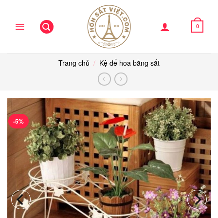
Skip
to
content
0
Trang chủ
/
Kệ để hoa bằng sắt
-5%